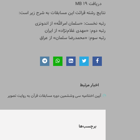
دریافت
19 MB
نتایج رشته قرائت این مسابقات به شرح زیر است:
رتبه نخست: «سلمان امرالله» از اندونزی
رتبه دوم: «مهدی غلام‌نژاد» از ایران
رتبه سوم: «محمدرضا سلمان» از عراق
اخبار مرتبط
آیین اختتامیه سی وششمین دوره مسابقات قرآن به روایت تصویر
برچسب‌ها