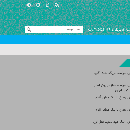
مرداد ۱۴۰۵ -
Aug 7, 2026
ی| مراسم بزرگداشت آقای
 مراسم نماز بر پیکر امام
امی ایران
 وداع با پیکر مطهر آقای
 وداع با پیکر مطهر آقای
 | نماز عید سعید فطر اول