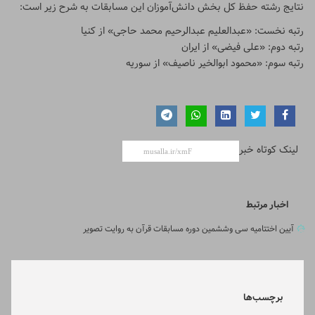
نتایج رشته حفظ کل بخش دانش‌آموزان این مسابقات به شرح زیر است:
رتبه نخست: «عبدالعلیم عبدالرحیم محمد حاجی» از کنیا
رتبه دوم: «علی فیضی» از ایران
رتبه سوم: «محمود ابوالخیر ناصیف» از سوریه
لینک کوتاه خبر
اخبار مرتبط
آیین اختتامیه سی وششمین دوره مسابقات قرآن به روایت تصویر
برچسب‌ها