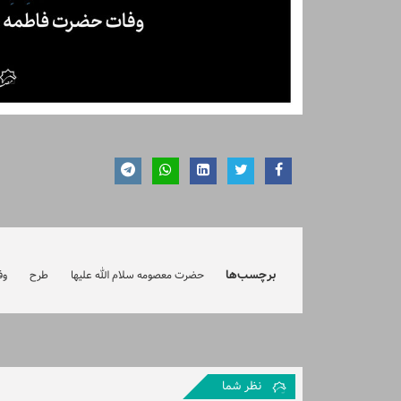
برچسب‌ها
حضرت معصومه سلام الله علیها
طرح
وف
نظر شما