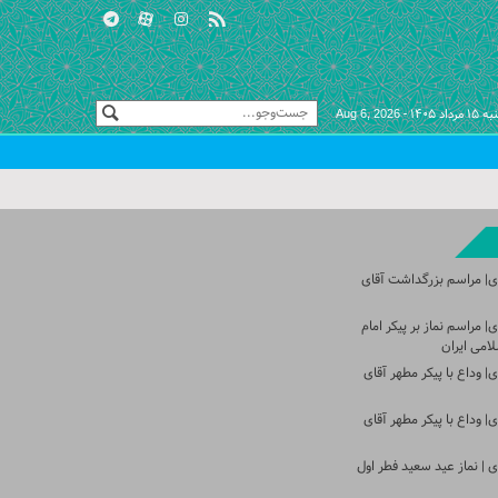
اد ۱۴۰۵ -
Aug 6, 2026
ی| مراسم بزرگداشت آقای
 مراسم نماز بر پیکر امام
امی ایران
 وداع با پیکر مطهر آقای
 وداع با پیکر مطهر آقای
 | نماز عید سعید فطر اول