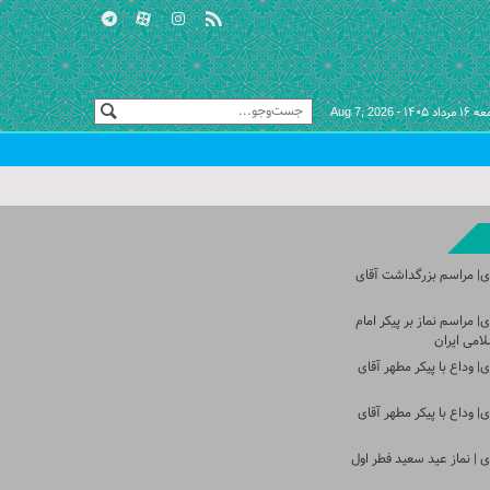
مرداد ۱۴۰۵ -
Aug 7, 2026
ی| مراسم بزرگداشت آقای
 مراسم نماز بر پیکر امام
امی ایران
 وداع با پیکر مطهر آقای
 وداع با پیکر مطهر آقای
 | نماز عید سعید فطر اول