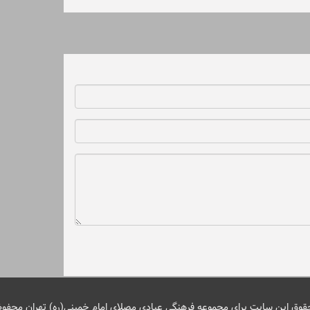
قوق این سایت برای مجموعه فرهنگی عبادی مصلای امام خمینی(ره) تهران محفو