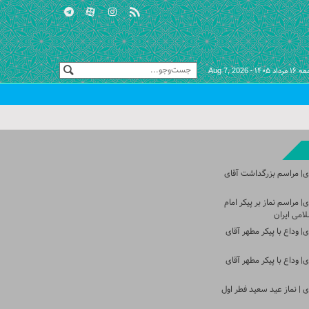
مرداد ۱۴۰۵ -
Aug 7, 2026
ی| مراسم بزرگداشت آقای
 مراسم نماز بر پیکر امام
امی ایران
 وداع با پیکر مطهر آقای
 وداع با پیکر مطهر آقای
 | نماز عید سعید فطر اول