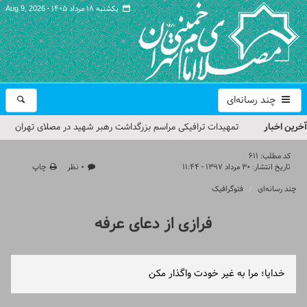
یکشنبه ۱۸ مرداد ۱۴۰۵ -
Aug 9, 2026
چند رسانه‌ای
آخرین اخبار
تمهیدات ترافیکی مراسم بزرگداشت رهبر شهید در مصلای تهران
اعلام شد
کد مطلب:
611
تاریخ انتشار:
۳۰ مرداد ۱۳۹۷ - ۱۱:۴۴
۰ نظر
چاپ
حجت‌الاسلام حاج علی‌اکبری؛ خطیب این هفته نماز جمعه تهران
چند رسانه‌ای
فتوگرافیک
مراسم بزرگداشت امام مجاهد شهید در مصلای تهران از سوی رهبر
فرازی از دعای عرفه
معظم انقلاب
گزارش تصویری| مراسم نماز بر پیکر امام شهید انقلاب اسلامی ایران
خدایا؛ مرا به غیر خودت واگذار مکن
گزارش تصویری| مراسم بزرگداشت آقای شهید ایران