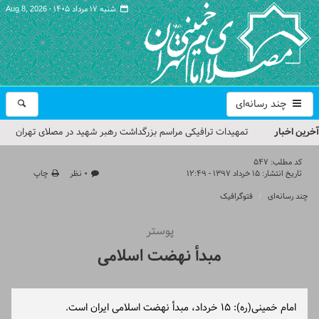
شنبه ۱۷ مرداد ۱۴۰۵ -
Aug 8, 2026
چند رسانه‌ای
آخرین اخبار
تمهیدات ترافیکی مراسم بزرگداشت رهبر شهید در مصلای تهران
اعلام شد
کد مطلب:
547
تاریخ انتشار:
۱۵ خرداد ۱۳۹۷ - ۱۲:۴۹
۰ نظر
چاپ
حجت‌الاسلام حاج علی‌اکبری؛ خطیب این هفته نماز جمعه تهران
چند رسانه‌ای
فتوگرافیک
مراسم بزرگداشت امام مجاهد شهید در مصلای تهران از سوی رهبر
پوستر
معظم انقلاب
مبدأ نهضت اسلامی
گزارش تصویری| مراسم نماز بر پیکر امام شهید انقلاب اسلامی ایران
گزارش تصویری| مراسم بزرگداشت آقای شهید ایران
امام خمینی(ره): 15 خرداد، مبدأ نهضت اسلامی ایران است.