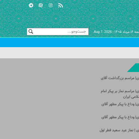
مرداد ۱۴۰۵ -
Aug 7, 2026
ی| مراسم بزرگداشت آقای
 مراسم نماز بر پیکر امام
امی ایران
 وداع با پیکر مطهر آقای
 وداع با پیکر مطهر آقای
 | نماز عید سعید فطر اول