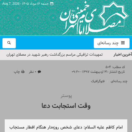
جمعه ۱۶ مرداد ۱۴۰۵ -
Aug 7, 2026
چند رسانه‌ای
آخرین اخبار
تمهیدات ترافیکی مراسم بزرگداشت رهبر شهید در مصلای تهران
اعلام شد
کد مطلب:
504
تاریخ انتشار:
۳۱ اردیبهشت ۱۳۹۷ - ۰۹:۲۰
۰ نظر
چاپ
حجت‌الاسلام حاج علی‌اکبری؛ خطیب این هفته نماز جمعه تهران
چند رسانه‌ای
فتوگرافیک
مراسم بزرگداشت امام مجاهد شهید در مصلای تهران از سوی رهبر
پوستر
معظم انقلاب
وقت استجابت دعا
گزارش تصویری| مراسم نماز بر پیکر امام شهید انقلاب اسلامی ایران
گزارش تصویری| مراسم بزرگداشت آقای شهید ایران
امام کاظم علیه السلام: دعای شخص روزه‌دار هنگام افطار مستجاب