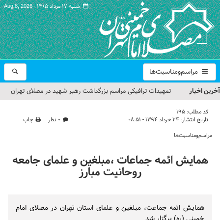
شنبه ۱۷ مرداد ۱۴۰۵ -
Aug 8, 2026
مراسم‌ومناسبت‌ها
آخرین اخبار
تمهیدات ترافیکی مراسم بزرگداشت رهبر شهید در مصلای تهران
اعلام شد
کد مطلب:
195
تاریخ انتشار:
۲۴ خرداد ۱۳۹۴ - ۰۸:۵۱
۰ نظر
چاپ
حجت‌الاسلام حاج علی‌اکبری؛ خطیب این هفته نماز جمعه تهران
مراسم‌ومناسبت‌ها
مراسم بزرگداشت امام مجاهد شهید در مصلای تهران از سوی رهبر
همایش ائمه جماعات ،مبلغین و علمای جامعه
معظم انقلاب
روحانیت مبارز
گزارش تصویری| مراسم نماز بر پیکر امام شهید انقلاب اسلامی ایران
گزارش تصویری| مراسم بزرگداشت آقای شهید ایران
همایش ائمه جماعت، مبلغین و علمای استان تهران در مصلای امام
خمینی (ره) برگزار شد