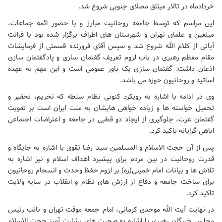
خردادماه در تالار میثاق مصلای جنوبی شروع شد.
این مراسم که توسط جامعه روحانیت مبارز و با حضور ائمه جماعات،
مبلغین و علمای تهران و شهرستان های اطراف برگزار شده بود با قرائت
آیاتی از کلام الله شروع شد و سپس آقای فروزنده قسمتی از فرمایشات
مقام معظم رهبری در باب لزوم تعریف گفتمان سازی و پادگفتمان سازی
اذعان داشت: گفتمان سازی یک باور عمومی است و این مهم به عهده
اساتید و روحانیون حوزه می باشد.
وی در ادامه با اشاره به رویکرد کنونی نظام سلطه که تحریم، تحقیر و
تحمیل خواسته ها و زیاده خواهی هایشان به ملت ایران است بر تقویت
گفتمان عزت، جلوگیری از ایجاد دو قطبی در جامعه و اعتراضات اجتماعی
اباهی گرایانه تاکید کرد.
پس از آن حجت الاسلام و المسلمین سید رضا تقوی با اشاره به جایگاه و
قدرت روحانیت در بین مردم برای پیشبرد اهداف اسلام و نیز اشاره به
تلاش ها و بیانات امام خمینی(ره) بر لزوم حفظ وحدت و انسجام روحانیون
برای ساخت جامعه و دفاع از ارزش های نظام و انقلاب در سایه ولایت
تاکید کرد.
در نهایت آیت الله موحدی کرمانی، امام جمعه موقت تهران و نائب رئیس
مجلس خبرگان رهبری با اشاره به صحبت های بشارت آمیز حجت الاسلام