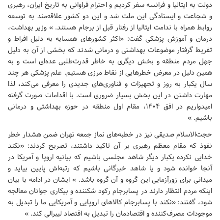
دولت به ایتالیا و فرانسه سفر کردیم و احترام فراوانی به تاریخ ایران، رهبری
و شجاعت و ایستادگی این ملت شد و این دو کشور علاقه‌مند به توسعه
روابط همراه با ندامت ایتالیا از رفتار قبل از برجام هستند. » وزیر بهداشت،
درمان و آموزش پزشکی گفت: «اکثر کشورهای همسایه به دلیل افراط و
تفریط گرفتار موضوعات بهداشتی و درمانی شدند که بخشی از آن به دلیل
جهل مردم منطقه و بخش دیگری به خاطر قدرت‌طلبی عده‌ای است و به
همین دلیل در معرض خطرهایی از نقاط مرزی هستیم. علم پزشکی هر چند
سال یکبار به روز و تجهیزات و فناوری‌های جدیدی را معرفی می‌کند، لذا
مهارت داشتن در این بخش بسیار ضروری است. با اقدامات صورت گرفته
امیدواریم در افق ۱۴۰۴، مقام اول منطقه در حوزه بهداشتی و درمانی
باشیم. »
حجت‌الاسلام صدیقی نیز در خطبه‌های نماز جمعه تهران ضمن هشدار خطر
نفوذ که مقام معظم رهبری بر آن تاکید داشتند، تصریح کردند: «نکند
خدایی نکرده یکبار دیگر شاهد مجلسی باشیم که بیانیه اروپا و آمریکا در
آنجا خوانده شود و یا شاهد خبرگانی باشیم که رتبه‌اش پایین بیاید و
میدانی برای زورآزمایی این گروه و آن گروه باشد. » ایشان در ادامه با بیان
اینکه مردم انتظار دارند در پسابرجام رکود شکننده و بیکاری جوانان معالجه
شود، گفتند: «نکند با پسابرجام کالاهای اروپایی و آمریکایی ما را تبدیل به
موجودات مصرف‌کننده و اقتصادمان را تبدیل به اقتصاد لیبرالی کند. »