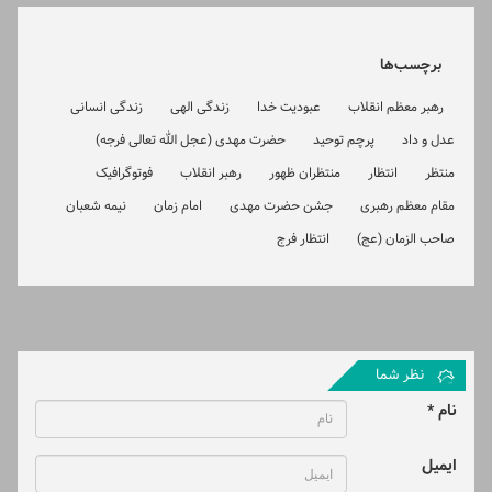
برچسب‌ها
رهبر معظم انقلاب
عبودیت خدا
زندگی الهی
زندگی انسانی
عدل و داد
پرچم توحید
حضرت مهدی (عجل الله تعالی فرجه)
منتظر
انتظار
منتظران ظهور
رهبر انقلاب
فوتوگرافیک
مقام معظم رهبری
جشن حضرت مهدی
امام زمان
نیمه شعبان
صاحب الزمان (عج)
انتظار فرج
نظر شما
نام *
ایمیل