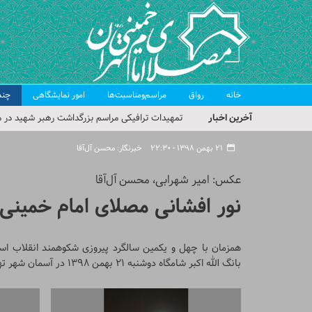
خانه
رواق
مراسم‌ومناسبت‌ها
امور نمایشگاهی
چند
آخرین اخبار
تمهیدات ترافیکی مراسم بزرگداشت رهبر شهید در م
حجت‌الاسلام حاج علی‌اکبری؛ خطیب این هفته نماز
۲۱ بهمن ۱۳۹۸ - ۲۲:۳۰
خبرنگار: محسن آل‌آقا
مراسم بزرگداشت امام مجاهد شهید در مصلای تهران
عکس: امیر شهرابی، محسن آل‌آقا
گزارش تصویری| مراسم نماز بر پیکر امام شهید انقلا
نور افشانی مصلای امام خمینی(
گزارش تصویری| مراسم بزرگداشت آقای شهید ایران
همزمان با چهل و یکمین سالگرد پیروزی شکوهمند انقلاب اسلام
بانگ الله اکبر شامگاه دوشنبه ۲۱ بهمن ۱۳۹۸ در آسمان شهر تهران طنین انداز شد.