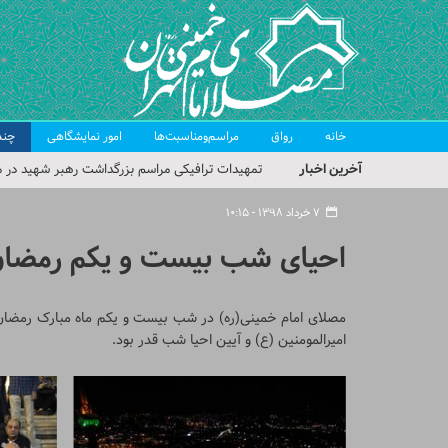
خانه
رواق
مراسم‌ومناسبت‌ها
امور نمایشگاهی
چند
آخرین اخبار
تمهیدات ترافیکی مراسم بزرگداشت رهبر شهید در م
حجت‌الاسلام حاج علی‌اکبری؛ خطیب این هفته نماز
۷ خرداد ۱۳۹۸ - ۱۰:۱۵
مراسم بزرگداشت امام مجاهد شهید در مصلای تهران
احیای شب بیست و یکم رمضان 
گزارش تصویری| مراسم نماز بر پیکر امام شهید انقلا
گزارش تصویری| مراسم بزرگداشت آقای شهید ایران
امیرالمومنین (ع) و آیین احیا شب قدر بود.