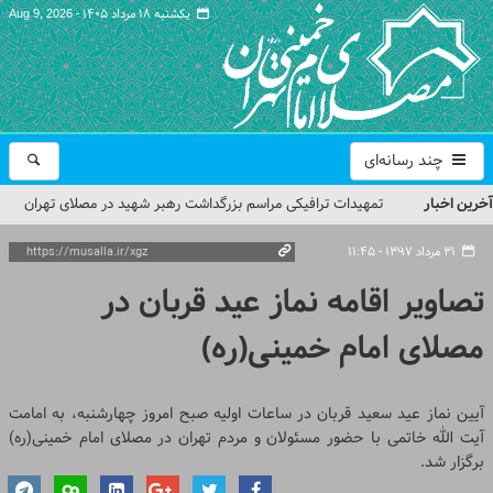
یکشنبه ۱۸ مرداد ۱۴۰۵ -
Aug 9, 2026
چند رسانه‌ای
آخرین اخبار
تمهیدات ترافیکی مراسم بزرگداشت رهبر شهید در مصلای تهران
اعلام شد
۳۱ مرداد ۱۳۹۷ - ۱۱:۴۵
حجت‌الاسلام حاج علی‌اکبری؛ خطیب این هفته نماز جمعه تهران
تصاویر اقامه نماز عید قربان در
مراسم بزرگداشت امام مجاهد شهید در مصلای تهران از سوی رهبر
مصلای امام خمینی(ره)
معظم انقلاب
گزارش تصویری| مراسم نماز بر پیکر امام شهید انقلاب اسلامی ایران
آیین نماز عید سعید قربان در ساعات اولیه صبح امروز چهارشنبه، به امامت
آیت الله خاتمی با حضور مسئولان و مردم تهران در مصلای امام خمینی(ره)
گزارش تصویری| مراسم بزرگداشت آقای شهید ایران
برگزار شد.