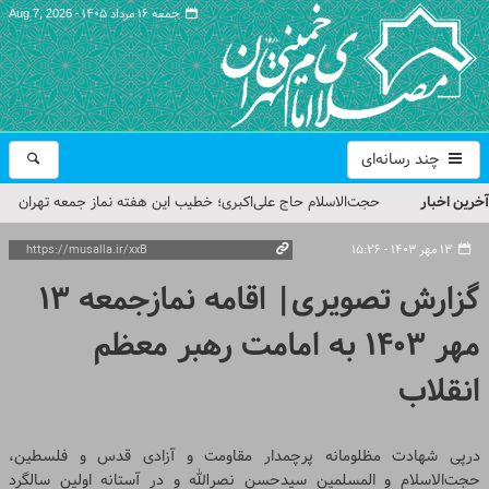
جمعه ۱۶ مرداد ۱۴۰۵ -
Aug 7, 2026
چند رسانه‌ای
آخرین اخبار
حجت‌الاسلام حاج علی‌اکبری؛ خطیب این هفته نماز جمعه تهران
مراسم بزرگداشت امام مجاهد شهید در مصلای تهران از سوی رهبر
۱۳ مهر ۱۴۰۳ - ۱۵:۲۶
معظم انقلاب
گزارش تصویری| اقامه نمازجمعه 13
گزارش تصویری| مراسم نماز بر پیکر امام شهید انقلاب اسلامی ایران
مهر 1403 به امامت رهبر معظم
گزارش تصویری| مراسم بزرگداشت آقای شهید ایران
انقلاب
تمهیدات ترافیکی مراسم بزرگداشت رهبر شهید در مصلای تهران
اعلام شد
درپی شهادت مظلومانه پرچمدار مقاومت و آزادی قدس و فلسطین،
حجت‌الاسلام و المسلمین سیدحسن نصرالله و در آستانه اولین سالگرد