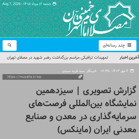
جمعه ۱۶ مرداد ۱۴۰۵ -
Aug 7, 2026
چند رسانه‌ای
آخرین اخبار
تمهیدات ترافیکی مراسم بزرگداشت رهبر شهید در مصلای تهران
اعلام شد
۴ مهر ۱۴۰۳ - ۰۸:۳۵
خبرنگار: سید فربد سیدی
حجت‌الاسلام حاج علی‌اکبری؛ خطیب این هفته نماز جمعه تهران
گزارش تصویری | سیزدهمین
مراسم بزرگداشت امام مجاهد شهید در مصلای تهران از سوی رهبر
نمایشگاه بین‌المللی فرصت‌های
معظم انقلاب
سرمایه‌گذاری در معدن و صنایع
گزارش تصویری| مراسم نماز بر پیکر امام شهید انقلاب اسلامی ایران
گزارش تصویری| مراسم بزرگداشت آقای شهید ایران
معدنی ایران (ماینکس)