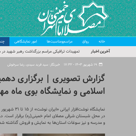
خانه
رواق
مراسم‌ومناسبت‌ها
امور نمایشگاهی
چند
آخرین اخبار
تمهیدات ترافیکی مراسم بزرگداشت رهبر شهید در م
حجت‌الاسلام حاج علی‌اکبری؛ خطیب این هفته نماز
۱۹ شهریور ۱۴۰۳ - ۱۷:۳۲
خبرنگار: سید فربد سیدی، رضا سرخوش
مراسم بزرگداشت امام مجاهد شهید در مصلای تهران
گزارش تصویری | برگزاری دهمین
گزارش تصویری| مراسم نماز بر پیکر امام شهید انقلا
اسلامی و نمایشگاه بوی ماه مه
گزارش تصویری| مراسم بزرگداشت آقای شهید ایران
در محل شبستان شرقی مصلای امام خمینی(ره) برقرار است. در ا
و مدرسه و نیز سوغات استان‌ها به نمایش و فروش گذاشته شد