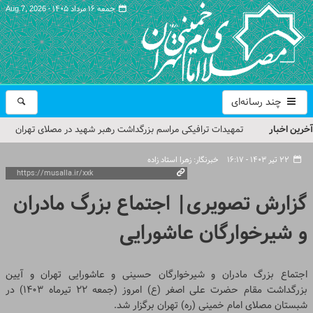
جمعه ۱۶ مرداد ۱۴۰۵ -
Aug 7, 2026
چند رسانه‌ای
آخرین اخبار
تمهیدات ترافیکی مراسم بزرگداشت رهبر شهید در مصلای تهران
اعلام شد
۲۲ تیر ۱۴۰۳ - ۱۶:۱۷
خبرنگار: زهرا استاد زاده
حجت‌الاسلام حاج علی‌اکبری؛ خطیب این هفته نماز جمعه تهران
گزارش تصویری| اجتماع بزرگ مادران
مراسم بزرگداشت امام مجاهد شهید در مصلای تهران از سوی رهبر
و شیرخوارگان عاشورایی
معظم انقلاب
گزارش تصویری| مراسم نماز بر پیکر امام شهید انقلاب اسلامی ایران
اجتماع بزرگ مادران و شیرخوارگان حسینی و عاشورایی تهران و آیین
گزارش تصویری| مراسم بزرگداشت آقای شهید ایران
بزرگداشت مقام حضرت علی اصغر (ع) امروز (جمعه ۲۲ تیرماه ۱۴۰۳) در
شبستان مصلای امام خمینی (ره) تهران برگزار شد.