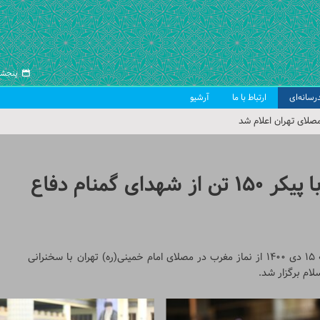
پنجشنبه ۱۵ مرد
رسانه‌ای
ارتباط با ما
آرشیو
 جمعه تهران
 از سوی رهبر معظم انقلاب
ب اسلامی ایران
گزارش تصویری | مراسم وداع با پیکر ۱۵۰ تن از شهدای گمنام دفاع
صلای تهران اعلام شد
مراسم وداع با ۱۵۰ شهید گمنام دوران دفاع مقدس چهارشنبه ۱۵ دی 1400 از نماز مغرب در مصلای امام خمینی(ره) تهران با سخنرانی
ام برگزار شد.