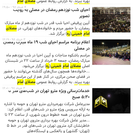
بهره ببرند. به گزارش روابط عمومی
مصلای
امام
خمینی
(
ره
)، ریز جزئیات مراسم احیای شب بیست و یکم
۴ خرداد ۹۸ - ۱۹:۵۰
احیای شب نوزدهم رمضان در مصلی به روایت
ماه مبارک رمضان، یک‌شنبه ۵ خرداد ماه و همزمان با
تصویر
شب شهادت امیرالمومنین(ع) به شرح زیر است: تلاوت
قرآن کریم توسط قاری بین‌المللی قاسم رضیعی
آیین پرفیض احیا شب قدر در شب نوزدهم از ماه مبارک
قرائت دعای جوشن کبیر توسط آقایان علیرضا سبحانی و
رمضان، با حضور مردم و خانواده‌های تهرانی، در
مصلای
مهدی قربانعلی مرثیه‌خوانی و عزاداری توسط مداحان
امام
خمینی
(
ره
) برگزار شد.
اهل‌بیت(ع) حاج مرتضی طاهری و امیر عباسی سخنرانی
۳ خرداد ۹۸ - ۱۶:۱۹
اعلام برنامه مراسم احیای شب ۱۹ ماه مبارک رمضان
و مراسم احیا توسط حجت‌الاسلام و المسلمین علیرضا
در مصلی
پناهیان در زمان برگزاری مراسم، شهروندان می‌توانند برای
عبور و مرور از ورودی‌های شماره ۱۷ و ۱۹ واقع در بزرگراه
مراسم باشکوه مناجات و آیین احیا در شب‌ نوزدهم ماه
رسالت، شماره ۷ و ۱۵ واقع در خیابان شهید قنبرزاده و
مبارک رمضان، جمعه ۳ خرداد از ساعت ۲۲ در شبستان
شماره ۱، ۲ و ۳ واقع در خیابان شهید بهشتی، استفاده
اصلی
مصلای
امام
خمینی
(
ره
) برگزار می‌شود.
نمایند. ...
...خانواده‌ها همچون سال‌های گذشته می‌توانند با حضور
در فضای صحن مرکزی، در کنار هم از این مراسم پرفیض
بهره ببرند. به گزارش روابط عمومی
مصلای
امام
خمینی
(
ره
)، ریز جزئیات مراسم احیای شب نوزدهم
۳ خرداد ۹۸ - ۱۶:۰۱
خدمات‌رسانی ویژه مترو تهران در شب‌های قدر تا
ماه مبارک رمضان، جمعه ۳ خرداد ماه و همزمان با شب
۵:۳۰ صبح
ضربت خوردن امیرالمومنین(ع) به شرح زیر است: تلاوت
قرآن کریم توسط قاری بین‌المللی امین پویا قرائت دعای
مدیرعامل شرکت بهره‌برداری مترو تهران و حومه با اشاره
جوشن کبیر توسط آقایان علیرضا سبحانی و مهدی
به ارائه سرویس ویژه مترو در شب‌های قدر، اعلام کرد:
قربانعلی مرثیه‌خوانی و عزاداری توسط مداحان
مترو تهران در همه خطوط درون شهری، از ساعت ۲۳ تا
اهل‌بیت(ع) حاج احمد واعظی و امیر عباسی سخنرانی و
۵:۳۰ صبح، به مردم خدمات‌رسانی می‌نماید.
...مدیر عامل شرکت بهره برداری متروی تهران و حومه
مراسم احیا توسط حجت‌الاسلام و المسلمین علیرضا
خاطرنشان کرد متروی تهران در شب‌های قدر در خط ۵
پناهیان در زمان برگزاری مراسم، شهروندان می‌توانند برای
(تهران- گلشهر) و بالعکس و ایستگاه‌های