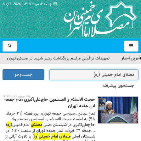
جمعه ۱۶ مرداد ۱۴۰۵ -
Aug 7, 2026
آخرین اخبار
تمهیدات ترافیکی مراسم بزرگداشت رهبر شهید در مصلای تهران
اعلام شد
جست‌وجو
حجت‌الاسلام حاج علی‌اکبری؛ خطیب این هفته نماز جمعه تهران
جستجوی پیشرفته
مراسم بزرگداشت امام مجاهد شهید در مصلای تهران از سوی رهبر
۲۹ خرداد ۹۸ - ۱۴:۴۳
حجت الاسلام و المسلمین حاج‌علی‌اکبری امام جمعه
معظم انقلاب
این هفته تهران
نماز عبادی ـ سیاسی جمعه تهران، این هفته (۳۱ خرداد
گزارش تصویری| مراسم نماز بر پیکر امام شهید انقلاب اسلامی ایران
۹۸) به امامت حجت الاسلام و المسلمین محمدجواد
حاج‌علی‌اکبری در شبستان اصلی
مصلای
امام‌خمینی(
ره
)
گزارش تصویری| مراسم بزرگداشت آقای شهید ایران
اقامه می‌شود.
...جمعه ۳۱ خرداد، نماز جمعه تهران از ساعت ۱۱:۳۰ در
شبستان اصلی
مصلای
امام
خمینی
(
ره
) با تلاوت آیاتی از