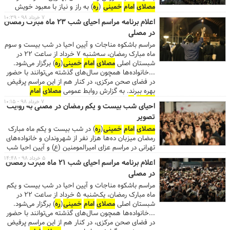
مصلای
امام
خمینی
(
ره
) به راز و نیاز با معبود خویش
پرداختند.
۷ خرداد ۹۸ - ۱۰:۲۹
اعلام برنامه مراسم احیای شب ۲۳ ماه مبارک رمضان
در مصلی
مراسم باشکوه مناجات و آیین احیا در شب‌ بیست و سوم
ماه مبارک رمضان، سه‌شنبه ۷ خرداد از ساعت ۲۲ در
شبستان اصلی
مصلای
امام
خمینی
(
ره
) برگزار می‌شود.
...خانواده‌ها همچون سال‌های گذشته می‌توانند با حضور
در فضای صحن مرکزی، در کنار هم از این مراسم پرفیض
بهره ببرند. به گزارش روابط عمومی
مصلای
امام
خمینی
(
ره
)، ریز جزئیات مراسم احیایشب بیست و سوم
۷ خرداد ۹۸ - ۱۰:۱۵
احیای شب بیست و یکم رمضان در مصلی به روایت
ماه مبارک رمضان، سه‌شنبه ۷ خرداد ماه به شرح زیر
تصویر
است: تلاوت قرآن کریم توسط قاری بین‌المللی حمیدرضا
احمدی وفا قرائت دعای جوشن کبیر توسط آقایان علیرضا
مصلای
امام
خمینی
(
ره
) در شب بیست و یکم ماه مبارک
سبحانی و حسن یزدان‌پناه مرثیه‌خوانی و عزاداری توسط
رمضان میزبان ده‌ها هزار نفر از شهروندان و خانواده‌‎‌های
مداحان اهل‌بیت(ع) حاج مرتضی طاهری و امیر عباسی
تهرانی در مراسم عزای امیرالمومنین (ع) و آیین احیا شب
سخنرانی و مراسم احیا توسط حجت‌الاسلام و المسلمین
قدر بود.
۵ خرداد ۹۸ - ۱۴:۴۸
اعلام برنامه مراسم احیای شب ۲۱ ماه مبارک رمضان
علیرضا پناهیان در زمان برگزاری مراسم، شهروندان
در مصلی
می‌توانند برای عبور و مرور از ورودی‌های شماره ۱۷ و ۱۹
واقع در بزرگراه رسالت، شماره ۷ و ۱۵ واقع در خیابان
مراسم باشکوه مناجات و آیین احیا در شب‌ بیست و یکم
شهید قنبرزاده و شماره ۱، ۲ و ۳ واقع در خیابان شهید
ماه مبارک رمضان، یک‌شنبه ۵ خرداد از ساعت ۲۲ در
بهشتی، استفاده نمایند. ...
شبستان اصلی
مصلای
امام
خمینی
(
ره
) برگزار می‌شود.
...خانواده‌ها همچون سال‌های گذشته می‌توانند با حضور
در فضای صحن مرکزی، در کنار هم از این مراسم پرفیض