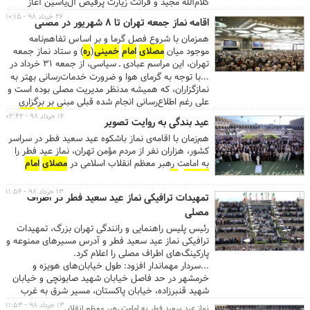
کلام‌الله مجید و قرائت زیارت پرفیض آل‌یاسین آغاز
می‌شود. ...بر اساس تفاهم ستاد نماز جمعه تهران و
۲۶ خرداد ۹۸ - ۱۰:۱۵
اقامه نماز جمعه تهران تا ۸ شهریور در مصلی
مصلای
امام
خمینی
(
ره
) ، شبستان اصلی مصلی، در
همزمان با شروع فصل گرما و بر اساس تفاهم‌نامه
فصل‌های گرم و سرد سال (بیش از ۶ ماه از سال) میزبان
موجود میان
مصلای
امام
خمینی
(
ره
) و ستاد نماز جمعه
نمازگزاران نماز جمعه تهران است. ...
تهران، این مراسم عبادی ـ سیاسی، از جمعه ۳۱ خرداد در
محل شبستان اصلی مصلی برگزار می‌شود.
...با توجه به گرمای هوا و ضرورت خدمات‌رسانی بهتر به
نمازگزاران، که همیشه مدنظر مدیریت مصلی بوده است و
علی رغم اطلاع‌رسانی انجام شده قبلی مبنی بر برگزاری
نماز از اولین جمعه تابستان (هفتم تیر)،
مصلای
امام
۱۶ خرداد ۹۸ - ۰۲:۴۲
عید بندگی به روایت تصویر
خمینی
(
ره
) یک هفته زودتر، یعنی از آخرین جمعه
هم‌زمان با اقامه‌ی نماز باشکوه عید سعید فطر در سراسر
خردادماه میزبان نمازگزاران نماز عبادی ـ سیاسی جمعه
کشور، هزاران نفر از مردم مؤمن تهران، نماز عید فطر را
خواهد بود. به گزارش روابط عمومی
مصلای
امام
به امامت رهبر معظم انقلاب اسلامی در
مصلای
امام
خمینی
(
ره
) ، بر اساس تفاهم ستاد نماز جمعه تهران و
خمینی
(
ره
) اقامه کردند.
مصلای
امام
خمینی
(
ره
) ، شبستان اصلی مصلی، در
فصل‌های گرم و سرد سال (بیش از ۶ ماه از سال) میزبان
۱۳ خرداد ۹۸ - ۱۱:۵۴
تمهیدات ترافیکی نماز عید سعید فطر در اطراف
نمازگزاران نماز جمعه تهران است. ...
مصلی
رئیس پلیس راهنمایی و رانندگی تهران بزرگ، تمهیدات
ترافیکی نماز عید سعید فطر و آدرس مسیرهای ممنوعه و
پارکینگ‌های اطراف مصلی را اعلام کرد.
...سردار مهماندار افزود: طول خیابان‌های هویزه و
خرمشهر در حد فاصل خیابان شهید صابونچی و خیابان
شهید قنبرزاده، خیابان پاکستان، مسیر شرق به غرب
بزرگراه رسالت از پل سید خندان و مسیر غرب به شرق
۱۳ خرداد ۹۸ - ۱۱:۵۳
نماز عید سعید فطر به امامت رهبر معظم انقلاب اقامه می‌شود