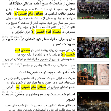
بزرگراه رسالت از تقاطع کردستان در محدوده
مصلای
امام
مصلی از ساعت ۵ صبح آماده میزبانی نمازگزاران
خمینی
(
ره
) و نیز خط ویژه اتوبوسرانی در خیابان‌های
نماز عید سعید فطر، ساعت ۸:۳۰ صبح به امامت رهبر
شهید بهشتی و شهید مطهری، تردد ممنوع خواهد بود.
معظم انقلاب اسلامی در
مصلای
امام
خمینی
(
ره
) اقامه
...
می‌شود و درهای مصلی از ساعت ۵ صبح روز عید، برای
ورود نمازگزاران باز است.
...مراسم نماز روز عید سعید فطر از ساعت ۷ صبح و با
تلاوت آیاتی از کلام الله مجید آغاز و ویژه برنامه‌های
متنوعی در
مصلای
امام
خمینی
(
ره
) برای پذیرایی و
استقبال از نمازگزاران تدارک دیده شده است. نماز عید در
۹ خرداد ۹۸ - ۱۸:۲۷
حال و هوای خانواده‌ها و فرزندانشان در شب‌های قدر
صحن مرکزی و بام شبستان برگزار شده و به سمت شمال
به روایت تصویر
مصلی و خیابان‌های شمالی امتداد پیدا خواهد کرد. به
گزارش روابط عمومی
مصلای
امام
خمینی
(
ره
)، با توجه به
کودکان میهمان ویژه برنامه احیا در
مصلای
امام
قسمت‌های مشخص شده برای اقامه نماز، ورودی شماره
خمینی
(
ره
) بودند. بازی و شادی آزادانه بچه‌ها،
۳ در خیابان شهید بهشتی، ورودی‌ شماره ۱۲ در خیابان
حاشیه‌های جالبی از حضور خانواده‌ها و کودکان در این
شهید قنبرزاده و ورودی‌های شماره ۱۷، ۱۸، ۱۹ و ۲۰ در
مراسم، رقم زده است.
۹ خرداد ۹۸ - ۱۷:۲۴
صوت سخنرانی حجت الاسلام پناهیان در مراسم احیا شب‌های قدر
بزرگراه رسالت و نیز ورودی‌های ایستگاه مترو شهید
مصلی
بهشتی و ایستگاه مترو مصلی به روی عموم نمازگزاران باز
شب قدر، شب پیوستن به خوبی‌ها است
است. ...
صوت سخنرانی حجت الاسلام و المسلمین پناهیان را در
شب‌های قدر و در جمع ده‌ها هزار نفر از شهروندان و
خانواده‌‎‌های تهرانی در
مصلای
امام
خمینی
(
ره
)، گوش
کنید.
۹ خرداد ۹۸ - ۱۵:۰۵
احیای شب بیست و سوم رمضان در مصلی به روایت
تصویر
مهمانان ضیافت الهی در سومین شب از شب های قدر،
به نیت طلب آمرزش و امضاشدن بهترین مقدرات، در