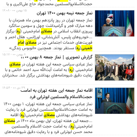
حجت‌الاسلام‌والمسلمین محمدجواد حاج ‌علی‌اکبری و با
رعایت دقیق شیوه‌نامه‌های بهداشتی برگزار خواهد شد.
۱۵ بهمن ۰۰ - ۱۶:۰۸
نماز جمعه نیمه بهمن ۱۴۰۰ تهران
...به جهت تقارن ۲۲بهمن ماه امسال با روز جمعه و بر
نماز جمعه تهران در روز پانزدهم بهمن ماه همزمان با
اساس مصوبه ستاد ملی مقابله با کرونا و در امتداد
دهه مبارک فجر و گرامیداشت چهل و سومین سالگرد
راهپیمایی خودروریی که در شهر تهران تدارک دیده شده،
پیروزی انقلاب اسلامی در
مصلای
امام‌خمینی (
ره
) برگزار
نمازجمعه این هفته تهران در
مصلای
امام‌خمینی(
ره
)
شد.
برگزار خواهد شد. با توجه به تقارن این روز با یوم الله
...خودروهای پلیس، آتش‌نشانی، اورژانس، هلال احمر و
فوریت‌های خدمات اجتماعی نیز در
مصلای
امام
۲۲ بهمن، سخنران پیش از خطبه‌های نماز جمعه، حجت
خمینی
(
ره
) مستقر بودند. همچنین «اتوبوس زندگی»
الاسلام آقای سید ابراهیم رییسی رئیس جمهور محترم
خواهند بود. ...
واکسیناسیون سیار شهرداری تهران با تزریق واکسن
۸ بهمن ۰۰ - ۱۵:۱۷
گزارش تصویری | نماز جمعه 8 بهمن 1400
سینوفارم برای مقابله با کرونا در محوطه مستقر بود.
نماز عبادی سیاسی جمعه این هفته تهران در
مصلای
...این هفته «فرهنگسرای منتظر» با محوریت دهه
امام‌خمینی (
ره
) به امامت آیت‌الله سید احمد خاتمی و با
مبارک فجر و گرامیداشت چهل‌ و سومین سالگرد پیروزی
رعایت دقیق شیوه‌نامه‌های بهداشتی برگزار شد. سخنرانان
انقلاب اسلامی توسط مدیریت فرهنگی هنری منطقه ۱۴ و
پیش از خطبه این هفته آقایان احمد الشامی معاون
فرهنگسرای اخلاق از ساعت ۱۰ تا پایان زمان برگزاری نماز
فرهنگی اتحادیه دانشجویان یمنی به منظور حمایت از
جمعه در جوار شبستان
مصلای
امام
خمینی
(
ره
) با
۲۹ دی ۰۰ - ۱۶:۵۴
اقامه نماز جمعه این هفته تهران به امامت
مردم مظلوم یمن و گرامیداشت شهدای یمنی و نیز
برنامه‌های فرهنگی و هنری میزبان نماگزاران بود. نگاه
حجت‌الاسلام والمسلمین ابوترابی فرد
سیداحسان خاندوزی، وزیر امور اقتصاد و دارایی بودند..
گذر «مهر خاوران» داستان تصویری زندگی و قیام
امام
خمینی
(
ره
) بنیانگذار جمهوری اسلامی، ایستگاه‌های
نماز عبادی سیاسی جمعه این هفته تهران، 1 بهمن 1400
«هم‌عهدی با شهدا»، مسابقه پازل تصویر
امام
به امامت حجت‌الاسلام‌والمسلمین ابوترابی فرد با رعایت
خمینی
(
ره
) و سردار شهید حاج قاسم سلیمانی و
شیوه‌نامه‌های بهداشتی
مصلای
امام‌خمینی(
ره
) اقامه
شعارهای انقلابی، ایستگاه عکس یادبود چهل و سومین
خواهد شد
...جمعه این هفته تهران، اول بهمن ماه 1400 در
مصلای
سالگرد پیروزی انقلاب اسلامی با شعار «جشن ملی
امام‌خمینی(
ره
)، به امامت حجت الاسلام والمسلمین
۱۴۰۰» از جمله بخش‌های این فرهنگسرا بود. ...
محمد حسن ابوترابی فرد و با رعایت دقیق شیوه‌نامه‌های