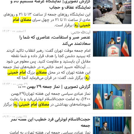
گزارش تصویری| نمایشگاه عرضه مستقیم کالا و
«سید مرتضی بختیاری» رییس کمیته امداد
امام‌خمینی
نمایشگاه عفاف و حجاب
(
ره
) پیش از خطبه‌ها سخنرانی کردند.
این نمایشگاه روزهای جمعه از ساعت ۱۳ تا ۲۱ و روزهای
عادی از ساعت ۱۱ تا ۲۱ در چهل سرای
مصلای
امام
خمینی
(
ره
) برقرار است.
۶ اسفند ۰۰ - ۱۴:۱۳
آیت‌الله خاتمی:
عنصر صبر و استقامت، عناصری که شما را
سعادتمند می‌کند
امام جمعه موقت تهران گفت: رهبر انقلاب تاکید کردند
که ببینید دشمن کجا را هدف قرار داده و شما نقطه
مقابل آن بایستید و مقاومت کنید. پس معلوم می شود
که دشمن بر چه نقطه‌ای حساس است.
... آیت‌الله «سید احمد خاتمی» در خطبه‌های نماز جمعه
این هفته تهران که در محل
مصلای
بزرگ
امام
خمینی
(
ره
) برگزار شد، گفت: در قرآن می‌فرماید آنجا که
می‌پندارید خلوت است و کسی نیست، همانجا خدا حاضر
۲۹ بهمن ۰۰ - ۱۴:۴۳
گزارش تصویری | نماز جمعه ۲۹ بهمن ۱۴۰۰
و ناظر بر ماست و او به فردای همگان حسابرسی خواهد
نماز عبادی سیاسی جمعه این هفته تهران(۲۹بهمن
کرد. ...این استاد حوزه علمیه با اشاره به ارتباط تصویری
۱۴۰۰)، به امامت حجت‌الاسلام‌ ابوترابی‌فرد و با رعایت
رهبر معظم انقلاب با مردم آذربایجان گفت: معظم له بر
شیوه‌نامه‌های بهداشتی در
مصلای
امام
خمینی
(
ره
) برگزار
استمرار انقلاب تاکید داشته و فرمود این یکی از اصول
شد.
مکتب
امام
(
ره
) است و نمونه آن تدبیر حضرت
امام
در
دفاع مقدس بود. یک جنگ بر ما تحمیل شد و خواستند
۲۸ بهمن ۰۰ - ۰۹:۴۱
حجت‌الاسلام ابوترابی فرد خطیب این هفته نماز
بحران ایجاد کنند ولی
امام
(
ره
) از همین بحران فرصت
جمعه
ساختند و این از ویژگی های اولیای الهی است و
امام
از
همین مساله وسیله ای برای اقتدار ملی و اعتبار بین
نماز عبادی سیاسی جمعه این هفته تهران، به امامت