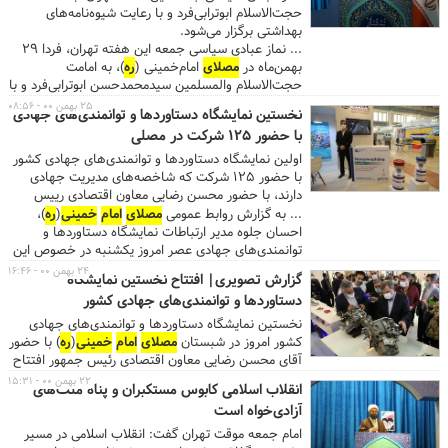
المللی به وجود آوردند. ...
حجت‌الاسلام‌ ابوترابی‌فرد و با رعایت شیوه‌نامه‌های
بهداشتی برگزار می‌شود.
... نماز عبادی سیاسی جمعه این هفته تهران، فردا ۲۹
بهمن‌ماه در
مصلای
امام‌خمینی (
ره
)، به امامت
حجت‌الاسلام‌ والمسلمین سیدمحمدحسن ابوترابی‌فرد و با
رعایت دقیق شیوه‌نامه‌های بهداشتی برگزار خواهد شد.
۲۵ بهمن ۰۰ - ۰۸:۵۶
نخستین نمایشگاه دستاوردها و توانمندی‌های جهادی
...
با حضور ۱۲۵ شرکت در مصلی
اولین نمایشگاه دستاوردها و توانمندی‌های جهادی کشور
با حضور ۱۲۵ شرکت که شاخصه‌های مدیریت جهادی
دارند، با حضور محسن رضایی معاون اقتصادی رییس
جمهور و محمدحسین سپهر رییس هیات مدیره انجمن
... به گزارش روابط عمومی
مصلای
امام
خمینی
(
ره
)،
مدیریت جهادی در
مصلای
امام
خمینی
(
ره
) تهران آغاز
احسان جلوه مدیر ارتباطات نمایشگاه دستاوردها و
بکار کرد.
توانمندی‌های جهادی عصر امروز یکشنبه در خصوص این
نمایشگاه گفت: مقام معظم رهبری در سال‌های اخیر
۲۴ بهمن ۰۰ - ۱۶:۴۶
گزارش تصویری| افتتاح نخستین نمایشگاه
همواره و بارها بر کار و مدیریت جهادی تاکید فراوان
دستاوردها و توانمندی‌های جهادی کشور
داشته و آن را از شاخصه‌های مسئولیت در نظام اسلامی
دانسته اند، در واقع مدیریت جهادی در منظومه فکری
نخستین نمایشگاه دستاوردها و توانمندی‌های جهادی
رهبر معظم انقلاب نه یک شعار بلکه هویت اصلی
کشور امروز در شبستان
مصلای
امام
خمینی
(
ره
) با حضور
مدیریت نظام اسلامی است. ...جلوه اضافه کرد: این
آقای محسن رضایی معاون اقتصادی رئیس جمهور افتتاح
انجمن علاوه بر معرفی مدیران اصلح، تلاش برای هم
شد...در این نمایشگاه همه گروه‌های کالایی و خدماتی از
۲۲ بهمن ۰۰ - ۱۵:۳۱
انقلاب اسلامی کابوس مستکبران و پناه ملت‌های
افزایی قوای کشور در جهت تحقق اقتصاد مقاومتی و
مخابرات، فناوری اطلاعات، صنایع غذایی، کشاورزی، دام و
آزادی‌خواه است
سربلندی ایران اسلامی دارد، امسال اولین دوره نمایشگاه
طیور، شیلات گرفته تا صنایع نساجی و تجهیزات پزشکی،
دستاوردها و توانمندی‌های جهادی کشور با هدف هم
معدن و صنایع آب، برق و صنایع نفت، گاز، پتروشیمی،
امام جمعه موقت تهران گفت: انقلاب اسلامی در مسیر