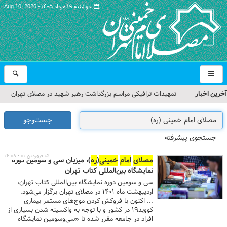
دوشنبه ۱۹ مرداد ۱۴۰۵ -
Aug 10, 2026
آخرین اخبار
تمهیدات ترافیکی مراسم بزرگداشت رهبر شهید در مصلای تهران
اعلام شد
جست‌وجو
حجت‌الاسلام حاج علی‌اکبری؛ خطیب این هفته نماز جمعه تهران
جستجوی پیشرفته
مراسم بزرگداشت امام مجاهد شهید در مصلای تهران از سوی رهبر
۱۵ فروردین ۰۱ - ۱۴:۰۸
مصلای
امام
خمینی
(
ره
)، میزبان سی و سومین دوره
معظم انقلاب
نمایشگاه بین‌المللی کتاب تهران
سی و سومین دوره نمایشگاه بین‌المللی کتاب تهران،
گزارش تصویری| مراسم نماز بر پیکر امام شهید انقلاب اسلامی ایران
اردیبهشت ماه ۱۴۰۱ در مصلای تهران برگزار می‌شود.
... اکنون با فروکش‌ کردن موج‌‎های مستمر بیماری
گزارش تصویری| مراسم بزرگداشت آقای شهید ایران
کووید19 در کشور و با توجه به واکسینه شدن بسیاری از
افراد در جامعه مقرر شده تا «سی‌وسومین نمایشگاه