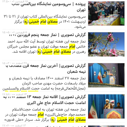
بین‌المللی کتاب تهران» به شکل فیزیکی و غیرمجازی
۱۵ فروردین ۰۱ - ۱۲:۵۰
پرونده | سی‌وسومین نمایشگاه بین‌المللی کتاب
برگزار شود، نمایشگاهی که بر اساس تدابیر اندیشیده
تهران
شده از بیست‌ویکم تا سی‌ویکم اردیبهشت ماه سال جاری
در
مصلای
امام
خمینی
(
ره
) میزبان علاقمندان یکی از
سی‌وسومین نمایشگاه بین‌المللی کتاب تهران از ۲۱ تا ۳۱
بزرگ‌ترین و شاید مهمترین رخداد فرهنگی در حوزه نشر
اردیبهشت ۱۴۰۱ در
مصلای
امام
خمینی
(
ره
) برگزار
است. ...«سی‌وسومین نمایشگاه بین‌المللی کتاب تهران»
می‌شود.
اردیبهشت ماه ۱۴۰۱ به صورت فیزیکی در
مصلای
امام
۵ فروردین ۰۱ - ۱۵:۰۵
گزارش تصویری | نماز جمعه پنجم فروردین ۱۴۰۱
خمینی
(
ره
) و به صورت مجازی در سامانه ketab.ir برگزار
می‌شود. ...
نماز جمعه این هفته تهران توسط آیت الله سید احمد
خاتمی
امام
جمعه موقت تهران و عضو مجلس خبرگان
رهبری در
مصلای
امام
خمینی
(
ره
) تهران اقامه شد.
گفتنی است نماز جمعه از هفته آینده (۱۲ فروردین ۱۴۰۱)
در دانشگاه تهران اقامه خواهد شد.
۲۷ اسفند ۰۰ - ۱۵:۰۲
گزارش تصویری| آخرین نماز جمعه قرن مصادف با
نیمه شعبان
نماز جمعه ۲۷ اسفند ۱۴۰۰ مصادف با نیمه شعبان و
میلاد باسعادت حضرت مهدی صاحب الزمان
(عجل‌الله‌تعالی‌فرجه) به امامت حجت الاسلام والمسلمین
سید محمدحسن ابوترابی فرد در
مصلای
امام
خمینی
(
ره
)
۱۳ اسفند ۰۰ - ۱۷:۵۸
گزارش تصویری| اقامه نماز جمعه 13 اسفند 1400 به
اقامه شد. در این مراسم حاج حمیدرضا رمضانپور به
امامت حجت الاسلام حاج علی اکبری
مدیحه سرایی و مولودی خوانی پرداخت. در پایان نماز
جمعه نیز نمازگزاران در محکومیت اقدامات ضد شیعی
نماز جمعه این هفته تهران به امامت حجت‌الاسلام
آل‌سعود و اعدام شیعیان در عربستان، راهپیمائی کردند.
«محمدجواد حاج‌علی‌اکبری»
امام
جمعه موقت تهران در
مصلای
امام
خمینی
(
ره
) برگزار شد. سردار «علی فدوی»
جانشین فرمانده کل سپاه پاسداران انقلاب اسلامی و
۱۳ اسفند ۰۰ - ۱۷:۰۶