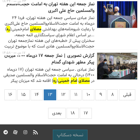
بهداشتی برگزار خواهد شد. ...
۲۳ دی ۰۰ - ۱۸:۳۴
نماز جمعه این هفته تهران به امامت حجت‌الاسلام
والمسلمین حاج علی اکبری
نماز عبادی سیاسی جمعه این هفته تهران، فردا ۲۴
دی‌ماه به امامت حجت‌الاسلام‌والمسلمین حاج علی‌اکبری
با رعایت شیوه‌نامه‌های بهداشتی
مصلای
امام‌خمینی(
ره
)
اقامه خواهد شد.
...بر اساس اعلام شورای سیاستگذاری ائمه جمعه،
سخنران پیش از خطبه‌های این هفته نمازجمعه تهران
حجت‌الاسلام‌والمسلمین هادی است که با موضوع تربیت
فرزند، خانواده و فرزندآوری سخن خواهد گفت. بنا بر این
۱۷ دی ۰۰ - ۱۴:۵۸
گزارش تصویری | نماز جمعه ۱۷ دی‌ماه ۱۴۰۰ میزبان
گزارش، درهای
مصلای
امام
خمینی
(
ره
) تهران، ساعت
پیکر مطهر شهدای گمنام
۱۰صبح به روی نمازگزاران گشوده می‌شود و مراسم نماز
جمعه از ساعت ۱۰ و ۴۵ دقیقه آغاز خواهد شد....
نماز عبادی ـ سیاسی جمعه این هفته تهران (۱۷ دی‌ماه
۱۴۰۰) درحالی به امامت حجت‌الاسلام‌ والمسلمین صدیقی
در
مصلای
امام
خمینی
(
ره
) اقامه شد که میزبان پیکر
مطهر ۱۳ شهید گمنام تازه تفحص شده بود. همچنین به
مناسبت دومین سالگرد شهادت سردار سلیمانی، نمونه‌ای
قبلی
۸
۹
۱۰
۱۱
۱۲
۱۳
۱۴
۱۵
۱۶
از موشک‌هایی که پایگاه آمریکایی عین الاسد را در هم
کوبید، در مسیر نمازگزاران جمعه تهران به نمایش گذاشته
شد
۱۷
۱۸
بعدی
نسخه دسکتاپ