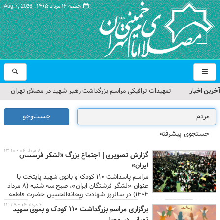
جمعه ۱۶ مرداد ۱۴۰۵ -
Aug 7, 2026
آخرین اخبار
تمهیدات ترافیکی مراسم بزرگداشت رهبر شهید در مصلای تهران
اعلام شد
جست‌وجو
حجت‌الاسلام حاج علی‌اکبری؛ خطیب این هفته نماز جمعه تهران
جستجوی پیشرفته
مراسم بزرگداشت امام مجاهد شهید در مصلای تهران از سوی رهبر
۸ مرداد ۰۴ - ۱۳:۱۰
گزارش تصویری| اجتماع بزرگ «لشکر فرشتگان
معظم انقلاب
ایران»
مراسم پاسداشت ۱۱۰ کودک و بانوی شهید پایتخت با
گزارش تصویری| مراسم نماز بر پیکر امام شهید انقلاب اسلامی ایران
عنوان «لشگر فرشتگان ایران»، صبح سه شنبه (۸ مرداد
۱۴۰۴) در سالروز شهادت ریحانه‌الحسین حضرت فاطمه
گزارش تصویری| مراسم بزرگداشت آقای شهید ایران
صغری (رقیه خاتون) سلام‌الله‌علیها با حضور خانواده‌های
۶ مرداد ۰۴ - ۱۲:۳۹
برگزاری مراسم بزرگداشت ۱۱۰ کودک و بانوی شهید
شهدا و جمعی از
مردم
در مصلای امام خمینی(ره‌) تهران
تهرانی در مصلی