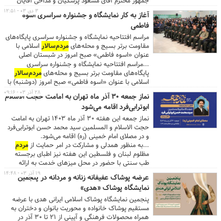
جمهور محترم آقای مسعود پزشکیان و مداحی آقایان
۱۴۰۴/۱۰/۲۰ ۱۴۰۴/۱۰/۲۵ از ۷ تا ۱۸ لغو شد چهاردهمین
کربلایی حسین طاهری و محمدرضا نوشه‌ورو مهمانانی از
نمایشگاه رسانه‌های دیجیتال شرکت مشکین سازه مارال
۳ دی ۰۳ - ۱۲:۵۱
آغاز به کار نمایشگاه و جشنواره سراسری اسوه
جبهه مقاومت و با سایر مقامات کشوری و لشکری با
021-91022626 ۱۴۰۴/۱۱/۱۹ ۱۴۰۴/۱۱/۲۱ از ۱۰ تا ۱۸
فاطمی
شعار «سرباز وظیفه» در مصلای امام خمینی(ره)تهران
لغوشد نمایشگاه پوشاک ایرانی اسلامی هدی (ویژه ماه
برگزار خواهد شد. با تأکید استفاده حداکثری
مردم
عزیز
مبارک رمضان) انجمن فعالان حوزه عفاف و حجاب
مراسم افتتاحیه نمایشگاه و جشنواره سراسری پایگاه‌های
از ظرفیت مترو برای مراجعه به مصلی، در ایستگاه‌های
مقاومت برتر بسیج و محله‌های
مردم‌سالار
اسلامی با
۰۲۱-۸۸۵۵۸۵۷۴ 1404/11/29 1404/12/08 از 15 تا 23
شهید بهشتی و مصلای امام خمینی(ره) ، پارکینگ‌های
عنوان «اسوه فاطمی» صبح امروز در شبستان اصلی
برگزارشد سی و سومین نمایشگاه بین‌المللی قرآن کریم
درب شماره ۱۹و ۲۰ در بزرگراه شهید سلیمانی(رسالت) و
مصلای امام خمینی(ره) برگزار شد.
وزارت فرهنگ و ارشاد اسلامی 1404/12/01 1404/12/08
...مراسم افتتاحیه نمایشگاه و جشنواره سراسری
درب شماره ۷ و ۱۵ در خیابان شهید قنبرزاده و پارکینگ
از ۱۶ تا ۲۳ برگزارشد نمایشگاه شهر خانواده (ویژه فروش
پایگاه‌های مقاومت برتر بسیج و محله‌های
مردم‌سالار
شهید بهشتی واقع در خیابان شهید بهشتی، نرسیده به
بهاره) شرکت توسعه نمایشگاهی پارسیان الوند
اسلامی با عنوان «اسوه فاطمی» صبح امروز (دوشنبه) با
خیابان پاکستان از ساعت ۱۵ آماده میزبانی از عموم
مردم
۰۲۱-۸۸۹۲۵۴۹۲ 1404/12/04 1404/12/08 از 15 تا 23
حضور سردار سرتیپ «» فرمانده سپاه حضرت محمد
۲۸ آذر ۰۳ - ۰۹:۱۶
نماز جمعه ۳۰ آذر ماه تهران به امامت حجت الاسلام
خواهد بود. ...
برگزارشد رنگ وضعیت نمایشگاه در حال بررسی نمایشگاه
رسول الله (ص) تهران بزرگ و سردار سرتیپ «قاسم
ابوترابی‌فرد اقامه می‌شود
تأیید شده آماده‌سازی نمایشگاه نمایشگاه درحال برگزاری
قریشی» جانشین رئیس سازمان بسیج مستضعفین در
نمایشگاه برگزار شده برگزار نشد . . . . . . ...
مصلای امام خمینی (ره) برگزار شد. ...شناسایی و معرفی
نماز جمعه این هفته ۳۰ آذر ماه ۱۴۰۳ تهران به امامت
پایگاه‌های مقاومت بسیج مسجدمحور و تراز بیانیه گام
حجت الاسلام و المسلمین سید محمد حسن ابوترابی‌فرد
دوم انقلاب، قرارگاه‌های منتخب محله‌های
مردم‌سالار
و در مصلای امام خمینی (ره) اقامه می‌شود.
اسلامی و اقشار منتخب فعال در سطح مساجد و محله‌ها
...به منظور همدلی و مشارکت در امر حمایت از
مردم
از اهداف این جشنواره است. ...
مظلوم لبنان و فلسطین این هفته نیز اطبای برجسته
طب سنتی با حضور در محل میزهای خدمت به ارائه
مشاوره به نمازگزاران محترم می‌پردازند. ...
۱۹ آذر ۰۳ - ۱۴:۴۸
عرضه پوشاک عفیفانه زنانه و مردانه در پنجمین
نمایشگاه پوشاک «هدی»
پنجمین نمایشگاه پوشاک اسلامی ایرانی هدی با عرضه
مستقیم پوشاک خانواده و محوریت بانوان و دختران به
همراه محصولات فرهنگی و آیینی از ۲۱ تا ۳۰ آذر در