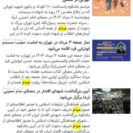
برگزار شد.
مراسم باشکوه پاسداشت ۱۱۰ کودک و بانوی شهید تهرانی
که در دفاع مقدس ۱۲ روزه به شهادت رسیدند،
چهارشنبه ۸ مرداد ۱۴۰۴ در مصلای امام خمینی (ره)
برگزار می‌شود.
...سپاه حضرت محمد رسول‌الله (ص) تهران بزرگ با
دعوت از عموم
مردم
، از همه کسانی که دل در گرو
آرمان‌های انقلاب و شهدا دارند، دعوت کرده تا در این
مراسم حضور یابند و یاد این شهدای گرانقدر را گرامی
۲ مرداد ۰۴ - ۰۹:۵۳
نماز جمعه ۳ مرداد در تهران به امامت حجت الاسلام
بدارند. ...انتظار می‌رود این مراسم با استقبال گسترده
ابوترابی فرد اقامه می‌شود
مردم
و مسئولان همراه باشد و پیام مظلومیت و
ایستادگی شهدای لشکر فرشتگان ایران بار دیگر در قلب
نماز جمعه این هفته ۳ مرداد ۱۴۰۴ در تهران، به امامت
پایتخت طنین‌انداز شود....
حجت الاسلام والمسلمین سید محمد حسن ابوترابی فرد
در مصلای امام خمینی(ره) برگزار می‌شود.
...در بخش معرفی کتاب منتخب هفته، به مناسبت ۵
مرداد سالگرد برگزاری اولین نماز جمعه بعد از انقلاب
اسلامی، کتاب «پرواز سجاده‌ها؛ روایت
مردم
همدان از
بمباران نماز جمعه روز قدس» به قلم مجید یوسفی،
۹ تیر ۰۴ - ۱۵:۵۶
آیین بزرگداشت شهدای اقتدار در مصلای امام خمینی
معرفی می‌شود، این کتاب که حاصل گفت وگو با بیش از
(ره) برگزار می‌شود
۹۰ نفر از حاضران در آن روز تاریخی و منابع مکتوب و
مطبوعاتی آن دوران است، روایتی است از حمله هوایی
شورای هماهنگی تبلیغات اسلامی با صدور اطلاعیه‌ای از
رژیم بعث عراق در ۲۵ تیر ۱۳۶۱ به شهر همدان که منجر
عموم
مردم
شریف دعوت کرد تا با حضور خود در آیین
به شهادت ۱۲۰ نفر و مجروحیت بیش از ۸۰۰ تن از
باشکوه بزرگداشت شهدای اقتدار ایران که در مصلای امام
شهروندان شد، از این تعداد، ۸۵ شهید و ۵۹۵ مجروح از
خمینی(ره) برگزار می‌شود بار دیگر پیمان خود را با ساحت
...شورای هماهنگی تبلیغات اسلامی با صدور اطلاعیه‌ای از
نمازگزاران حاضر در ورزشگاه آزادی، محل برگزاری نماز
نورانی شهیدان تجدید کرده و بر استمرار راه مقاومت و
عموم
مردم
شریف دعوت کرد تا در آیین باشکوه
جمعه بودند. این اثر توسط انتشارات «راه‌یار» منتشر
وفاداری به حقیقت عاشورا گواهی دهند.
بزرگداشت شهدای اقتدار ایران که در مصلای امام