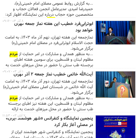
مصلای امام خمینی(ره) برگزار می‌شود.
...به گزارش روابط عمومی مصلای امام خمینی(ره)،
حمیدرضا امیدی -مدیرعامل انجمن فعالان حجاب و
متخصصین حوزه حجاب درباره این نمایشگاه اظهار کرد:
طبق وعده داده شده به
مردم
کشورمان برای دایر شدن
۸ آذر ۰۳ - ۰۹:۱۶
ابوترابی‌فرد خطیب این هفته نماز جمعه تهران
نمایشگاه‌های پوشاک اسلامی ایرانی هدی و ارائه پوشاک
خواهد بود
مناسب و ارزان به مصرف‌کننده و ترویج لباس پوشیده و
عفیفانه در جامعه و سهولت دسترسی خانواده‌ها برای
نمازجمعه این هفته تهران، نهم آذر ماه ۱۴۰۳، به امامت
خرید انواع لباس عفیفانه تا زمانی که سکوی فروش دائم
حجت الاسلام ابوترابی‌فرد در مصلای امام خمینی(ره)
برقرار شود؛ نمایشگاه‌های هدی برگزار می‌کنیم.
برگزار می‌شود.
...مدیرعامل انجمن فعالان حجاب و متخصص حوزه
...به منظور همدلی و مشارکت در امر حمایت از
مردم
حجاب عرضه محصولات در رسته‌های عبا، چادر، روسری
مظلوم لبنان و فلسطین، برای سومین هفته اطبای
و ملزومات حجاب برای خانواده‌ها، دوخت رایگان چادر و
برجسته طب سنتی با حضور در محل میزهای خدمت به
عرضه پارچه با قیمت مناسب را از بخش‌های مختلف این
ارائه مشاوره به نمازگزاران محترم خواهند پرداخت. ...
۱ آذر ۰۳ - ۰۹:۰۷
آیت‌الله خاتمی خطیب نماز جمعه ۲ آذر تهران
نمایشگاه عنوان کرد و گفت: شرکت‌های معتبر
پارچه‌فروشی در نمایشگاه حضور دارند که به قیمت
نمازجمعه این هفته تهران، دوم آذر ماه ۱۴۰۳، به امامت
مناسب محصولات خود را در اختیار
مردم
قرار می‌دهند.
آیت الله خاتمی در شبستان اصلی مصلای امام خمینی(ره)
امیدی درباره سکوهای فروش هم گفت: هنوز سکوهای
برگزار می‌شود.
فروش دائم برقرار نشده است و امیدواریم مسئولان با
...به منظور همدلی و مشارکت در امر حمایت از
مردم
توجه به نیاز
مردم
به این سکوهای دائم تدبیری
مظلوم لبنان و فلسطین، این هفته نیز اطبای برجسته
بیاندیشند. ...
طب سنتی با حضور در محل میزهای خدمت به ارائه
مشاوره به نمازگزاران محترم خواهند پرداخت. ...
۷ آبان ۰۳ - ۱۱:۵۳
پنجمین نمایشگاه و کنفرانس «شهر هوشمند ایران»
در مصلی آغاز بکار کرد
پنجمین نمایشگاه و کنفرانس شهر هوشمند ایران از
هفتم تا نهم آبان ماه ۱۴۰۳ در شبستان اصلی مصلای