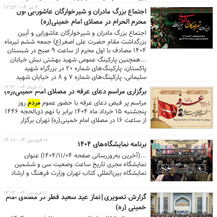
شده و به بازتاب ایثار، جهاد و همبستگی
مردم
همدان
خمینی(ره) برگزار می‌شود، حضور پیدا کنند. ...همچنین
۲ تیر ۰۴ - ۱۷:۵۳
اجتماع بزرگ مادران و شیرخوارگان عاشورایی اول
پس از این فاجعه پرداخته است؛ مردمی که با هدایت
پارکینگ عمومی شهید بهشتی نبش خیابان پاکستان،
محرم الحرام در مصلای امام خمینی(ره)
آیت‌الله نوری همدانی نماز جمعه را بلافاصله پس از
پارکینگ‌های شماره ۲۰ در بزرگراه شهید سلیمانی،
بمباران برگزار کردند و با کمک به مجروحان، تشییع شهدا
پارکینگ‌های شماره ۷ و ۸ در خیابان شهید قنبرزاده و
اجتماع بزرگ مادران و شیرخوارگان عاشورایی و آیین
و برگزاری مراسم خاکسپاری، صحنه‌هایی ماندگار از
پارکینگ چهل‌سرا برای خدمات‌رسانی به عموم
مردم
در
بزرگداشت مقام حضرت علی اصغر(ع) جمعه ششم تیرماه
مقاومت را رقم زدند. ...
نظر گرفته شده است. ...
1404 مصادف با اول محرم از ساعت 9 صبح در شبستان
مصلای امام خمینی(ره) تهران برگزار می‌شود
...همچنین پارکینگ عمومی شهید بهشتی نبش خیابان
پاکستان، پارکینگ‌های شماره ۲۰ در بزرگراه شهید
سلیمانی، پارکینگ‌های شماره ۷ و ۸ در خیابان شهید
قنبرزاده و پارکینگ چهل‌سرا برای خدمات‌رسانی به عموم
۱۱ خرداد ۰۴ - ۱۲:۳۱
برگزاری مراسم دعای عرفه در مصلای امام خمینی(ره)
مردم
در نظر گرفته شده است. خبرنگاران و عکاسان
مراسم پر فیض دعای عرفه با حضور عموم
مردم
روز
خانم برای پوشش این مراسم می‌توانند با شماره تلفن
پنجشنبه ۱۵ خرداد ماه ۱۴۰۴ برابر با نهم ذی‌الحجه ۱۴۴۶
۸۸۵۳۱۰۰۰ روابط عمومی مصلی تماس گرفته و یا در روز
از ساعت ۱۶ در مصلای امام خمینی(ره) تهران برگزار
مراسم با مراجعه به محل ستاد خبری درب شمار یک
می‌شود.
مصلی کارت اصحاب رسانه دریافت نمایند. ...
۱۸ فروردین ۰۴ - ۱۴:۰۸
برنامه نمایشگاه‌های ۱۴۰۴
...(آخرین به‌روزرسانی صفحه ۱۴۰۴/11/04) عنوان
نمایشگاه مجری تاریخ ساعت وضعیت سی و ششمین
نمایشگاه بین‌المللی کتاب تهران وزارت فرهنگ و ارشاد
اسلامی ۱۴۰۴/۰۲/۱۷ ۱۴۰۴/۰۲/۲۷ از ۱۰ تا ۲۰ برگزارشد
هفتمین دوره نمایشگاه پوشاک ایرانی اسلامی هدی
۱۱ فروردین ۰۴ - ۱۲:۱۳
گزارش تصویری|نماز عید سعید فطر در مصلای امام
انجمن فعالان حوزه عفاف و حجاب ۰۲۱-۸۸۵۵۸۵۷۴
خمینی (ره)
۱۴۰۴/۰۳/۲۱ ۱۴۰۴/۰۳/۲۵ از ۱۵ تا ۲۲ برگزارشد