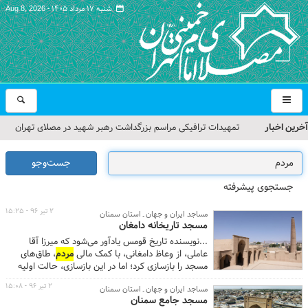
شنبه ۱۷ مرداد ۱۴۰۵ -
Aug 8, 2026
آخرین اخبار
تمهیدات ترافیکی مراسم بزرگداشت رهبر شهید در مصلای تهران
اعلام شد
جست‌وجو
حجت‌الاسلام حاج علی‌اکبری؛ خطیب این هفته نماز جمعه تهران
جستجوی پیشرفته
مراسم بزرگداشت امام مجاهد شهید در مصلای تهران از سوی رهبر
۲ تیر ۹۶ - ۱۵:۲۵
مساجد ایران و جهان ـ استان سمنان
مسجد تاریخانه دامغان
معظم انقلاب
...نویسنده تاریخ قومس یادآور می‌شود که میرزا آقا
گزارش تصویری| مراسم نماز بر پیکر امام شهید انقلاب اسلامی ایران
عاملی، از وعاظ دامغانی، با کمک مالی
مردم
، طاق‌های
مسجد را بازسازی کرد؛ اما در این بازسازی، حالت اولیه
گزارش تصویری| مراسم بزرگداشت آقای شهید ایران
طاق‌ها را تکرار نکردند و آن‌ها را به روش معمولی در آن
۲ تیر ۹۶ - ۱۵:۰۸
مساجد ایران و جهان ـ استان سمنان
روزگار ساختند. ...
مسجد جامع سمنان