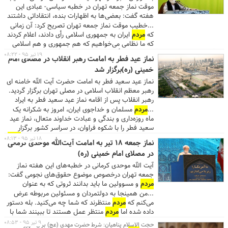
می‌شویم و در هر گوشه‌ای
مردم
مشغول مطالعه هستند.
موقت نماز جمعه تهران در خطبه سیاسی- عبادی این
...
هفته گفت: بعضی‌ها به اظهارات بنده، انتقاداتی داشتند
که لازم می دانم جواب آن انتقادات را بدهم. وی افزود:
...خطیب موقت نماز جمعه تهران تصریح کرد: آن زمانی
یکی از سخنان این بود که این آقایان به قانون عمل کرده
که
مردم
ایران به جمهوری اسلامی رأی دادند، اعلام کردند
و قانون به آنها اجازه داده بود که چنین حقوق‌های کلانی
که ما نظامی می‌خواهیم که هم جمهوری و هم اسلامی
را دریافت کنند.
باشد با این رأی گفتند اگر در نظام ما قانون، غیراسلامی
۱۹ تیر ۹۵ - ۰۸:۲۲
نماز عید فطر به امامت رهبر انقلاب در مصلای امام
باشد، باطل است و ما آن را به رسمیت نمی‌شناسیم.
خمینی (ره)برگزار شد
...وی در بخش دیگری از سخنان خود در خصوص حج
گفت: آل سعود در امر حج کارشکنی کرد و
مردم
ایران را
نماز عید سعید فطر به امامت حضرت آیت الله خامنه ای
از زیارت بیت‌الله و به جا آوردن حج محروم کرد. ظالم تر
رهبر معظم انقلاب اسلامی در مصلی تهران برگزار گردید.
از کسی که نگذارد انسان ها از مساجد و مسجدالاحرام
رهبر انقلاب پس از اقامه نماز عید سعید فطر به ایراد
بهره مند شوند، وجود ندارد. ...
خطبه پرداختند و تاکید کردند: باید با پدیده برداشت‌های
...
مردم
مسلمان و خداجوی ایران، امروز به شکرانه یک
نامشروع از بیت‌المال با جدیت مقابله شود.
ماه روزه‌داری و بندگی و عبادت خداوند متعال، نماز عید
سعید فطر را با شکوه فراوان، در سراسر کشور برگزار
کردند. ...ایشان خاطرنشان کردند: این موضوع باید
مردم
۱۸ تیر ۹۵ - ۰۸:۱۳
نماز جمعه ۱۸ تیر به امامت آیت‌الله موحدی کرمانی
و مسئولان کشور را بار دیگر متوجه کند که دشمنان
در مصلای امام خمینی (ره)
خبیث ایران اسلامی برای دور کردن نسل بالنده کشور از
دین چه برنامه‌هایی دارند اما برنامه‌ریزی امسال
آیت الله موحدی کرمانی در خطبه‌های این هفته نماز
بدخواهان، با هوشیاری
مردم
به شکست انجامید. ...
جمعه تهران درخصوص موضوع حقوق‌های نجومی گفت:
مردم
و مسوولین ما باید بدانند ثروتی که به عنوان
بیت‌الملل وجود دارد مثل خونی است که در بدن است و
...من همینجا به دولتمردان و مسئولین مربوطه عرض
باید به همه اعضا برسد و اگر نرسد ممکن است عضوی
می‌کنم که
مردم
منتظرند که شما چه می‌کنید. بله دستور
فلج شده یا منجر به مرگ انسان شود و یا انسان را علیل
داده شده اما
مردم
منتظر عمل هستند تا ببینند شما با
کند.
این ۹۵۰ نفر چه می‌کنید و آیا پول‌هایی که آنها خورده‌اند
۹ تیر ۹۵ - ۰۸:۵۳
حجت الاسلام پناهیان: شرط حضرت مهدی (عج) برای ظهور، اتحاد