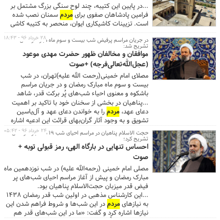
...در پایین این کتیبه، چند لوح سنگی بزرگ مشتمل بر
فرامین پادشاهان صفوی برای
مردم
سمنان نصب شده
است. تزیینات کاشیکاری ایوان، منحصر به کتیبه کاشی
فوق الذکر و پشت بغل های کوچک اسپردوم جرزهای
۲۸ خرداد ۹۶ - ۱۸:۴۳
در جریان مراسم پرفیض شب بیست و سوم ماه مبارک رمضان
طرفین ایوان است. ...
تشریح شد:
موافقان و مخالفان ظهور حضرت مهدی موعود
(عجل‌الله‌تعالی‌فرجه) +صوت
مصلای امام خمینی(رحمت الله علیه)تهران، در شب
بیست و سوم ماه مبارک رمضان و در جریان مراسم
باشکوه و معنوی احیاء شب‌های پُر برکت قدر، شاهد
سخنرانی حجت‌الاسلام علیرضا پناهیان بود. این واعظ
...پناهیان در بخشی از سخنان خود با تاکید بر اهمیت
دینی در جریان سخنرانی آخرین شب قدر و در واپسین
دعای عهد،
مردم
را به خواندن دعای عهد و آل‌یاسین
لحظات فیض از این شب‌ها، به معرفی مخالفان و
تشویق و به وجود آثار گران‌بهای قرائت این ادعیه اشاره
موافقان ظهور حضرت مهدی موعود عجل‌الله‌تعالی‌فرجه
کرد. ...باید دولت جمهوری اسلامی تمام سعی و توان خود
۲۴ خرداد ۹۶ - ۰۵:۴۲
حجت الاسلام پناهیان در مراسم احیای شب ۱۹ ماه مبارک رمضان
پرداخت و با بیان روایات معتبر آن‌ها را به خیل مشتاقان
را در اداره هر چه بهتر
مردم
بنماید، اما این بدان معنا
تشریح کرد؛
مهدویت شناساند.
احساس تنهایی در بارگاه الهی، رمز قبولی توبه +
نیست که آنها را از اهداف عظیم انقلاب که ایجاد
حکومت جهانی اسلام است، منصرف نماید.» ...
صوت
مصلی امام خمینی (رحمه‌الله علیه) در شب نوزدهمین ماه
مبارک رمضان و پیش از آغاز مراسم احیای شب‌های پر
فیض قدر میزبان حجت‌الاسلام پناهیان بود.
...این کارشناس مذهبی در اولین شب قدر رمضان ۱۴۳۸
به نیازهای
مردم
در این شب‌ها و شروط فراهم شدن این
نیازها اشاره کرد و گفت: «ما در این شب‌های قدر هم