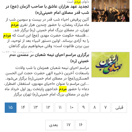
به بیت‌المال برگردانده می‌شود و آیا خائنین به طور کامل
دلهای
مردم
است
تجدید عهد هزاران عاشق با صاحب الزمان (عج) در
کنار زده می‌شوند یا خیر؟ وی با بیان اینکه انسان خائن
لیاقت ندارد در حکومت اسلامی مسئول باشد، گفت: قرآن
شب قدر مصلای امام خمینی(ره)
برای استفاده از بیت‌المال معیار دارد و می‌گوید بسنج و به
آئین پرفیض احیاء شب قدر در بیست و سومین شب از
اندازه‌ای که برای
مردم
کار می‌کنی از بیت‌المال بردار.
ماه مبارک رمضان، با حضور چندین هزار نفری
مردم
...آیت الله موحدی کرمانی تاکید کرد: مسئولین باید
تهران، در مصلای بزرگ امام خمینی (ره) برگزار شد.
روشن کنند که چقدر دزدیده شده و چقدر بازگردانده
...فلسفه حکومت حضرت مهدی (عج) این است که
مردم
می‌شود چراکه
مردم
از این اوضاع ناراحتند و حق هم
را به آزادی برساند. اولین دستور انبیاء بعد از توحید، از
دارند. همه ما ناراحتیم. عجیب این است که گاهی گفته
بین بردن طاغوت است؛ وقتی میخواهیم برای گناهان
می‌شود همه مدیران اینجور نیستند، واقعاً خنده‌آور است.
خود ریشه ای طلب مغفرت کنیم، از خدا بخواهیم که
۳۰ اردیبهشت ۹۵ - ۱۰:۴۳
...
برگزاری مراسم احیای نیمه شعبان در مصلای امام
مولایمان را به ما برساند. پیامبران آمده اند که بار را از
خمینی (ره)
دوش
مردم
بردارند و زنجیرها را از دست و پای آنها باز
کرده تا از قوانین غلط آزاد شوند. کسانی که از پیامبر و
مراسم احیای نیمه شعبان همزمان با شب ولادت
جانشینان پیامبران الهی حمایت و تبعیت کنند، از
باسعادت آخرین ذخیره الهی حضرت حجت ابن الحسن
رستگاران هستند. ...
العسکری(عج) در مصلای امام خمینی(ره) برگزار می‌شود.
...این مراسم با عنوان «احیای مهدوی، استغفار، اضطرار،
دعا» با حضور
مردم
خداجوی پایتخت روز اول خرداد ماه
جاری در مصلای بزرگ امام خمینی(ره) تهران برگزار
می‌شود. ...
قبلی
۷
۸
۹
۱۰
۱۱
۱۲
۱۳
۱۴
۱۵
۱۶
۱۷
بعدی