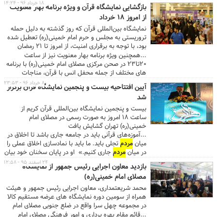
نیاز داریم واقعاً بخشیده بشویم و اگر بخشیده بشویم
۱۸ خرداد ۹۶ - ۱۴:۲۴
بازگشایی نمایشگاه قرآن و ویژه برنامه بهار معنویت
واقعاً تغییری در زندگی‌مان پدید می‌آید. ...پناهیان در
از امروز ۱۸ خرداد
جمع انبوهی از عزاداران امیرالمومنین، علی (علیه‌السلام)
در رابطه با جمع شدن
مردم
در این شب‌ها گفت: «ما
نمایشگاه بین‌المللی قرآن که روز گذشته به دلیل حمله
اینجا دور هم جمع شدیم، برای اینکه گفتند: (اگر مؤمنین
تروریستی به مجلس و حرم امام خمینی(ره) تعطیل شده
در جایی همه با هم دعا کنند خدا دعایشان را رد
بود، با توجه به برقراری امنیت، از امروز تا ۲۱ رمضان
نمی‌کند.)» ...
مصادف با ۲۶ خردادماه از ساعت ۱۷ تا ۲۴ در مصلای امام
...همچنین ویژه برنامه بهار معنویت نیز از ساعت
خمینی(ره) پذیرای بازدیدکنندگان است.
۲۰تا۲۳ در صحن مرکزی مصلای امام خمینی(ره) با برنامه
های مختلف از جمله محفل انس با قرآن، مناجات
خوانی، سخنرانی و مسابقه تا هفدهم ماه مبارک رمضان
۸ خرداد ۹۶ - ۲۳:۵۳
آیین افتتاحیه بیست و پنجمین نمایشگاه قرآن برگزار
پذیرای
مردم
عزیز خواهد بود. ...
شد
بیست و پنجمین نمایشگاه بین‌المللی قرآن کریم از
ساعت ۱۸ امروز به صورت رسمی در مصلای امام
خمینی(ره) تهران گشایش یافت
...آموزه‌های قرآنی باید در جامعه جاری باشد تا اخلاق در
میان
مردم
تجلی باید. ما باید با نمادسازی اخلاق عملی را
در میان
مردم
جاری کنیم.» او در پایان سخنان خود بیان
داشت که «پیام نمایشگاه امسال باید سرلوحه کار قرار
۲۴ اسفند ۹۵ - ۱۲:۵۸
بازدید معاون اجرایی رئیس جمهور از نمایشگاه
گیرد و باید برای رسیدن به سعادت متوسل به قرآن
مصلای امام خمینی(ره)
باشیم. ...
محمد شریعتمداری، معاون اجرایی رئیس جمهور و هیئت
همراه از سومین دوره نمایشگاه های عرضه مستقیم کالا
در مجموعه چهل سرا واقع در ضلع جنوبی مصلای امام
خمینی(ره) بازدید کرد.
...قائم مقام بهره برداری و امور فرهنگی مصلای امام