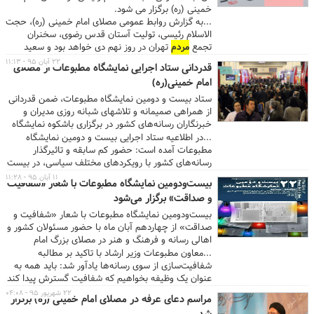
خمینی (ره) برگزار می شود.
...به گزارش روابط عمومی مصلای امام خمینی (ره)، حجت
الاسلام رئیسی، تولیت آستان قدس رضوی، سخنران
تجمع
مردم
تهران در روز نهم دی خواهد بود و سعید
حدادیان نیز مداحی این مراسم را به عهده خواهد داشت.
۲۲ آبان ۹۵ - ۱۱:۱۳
قدردانی ستاد اجرایی نمایشگاه مطبوعات از مصلای
از آنجا که بزرگداشت حماسه نهم دی خنثی کننده توطئه
امام خمینی(ره)
های دشمن و استحکام بخش پایه های نظام اسلامی
است، روحانیون، طلاب، ائمه جماعات، دانشجویان و
ستاد بیست و دومین نمایشگاه مطبوعات، ضمن قدردانی
اقشار مختلف
مردم
مومن و انقلابی تهران برای حضور در
از همراهی صمیمانه و تلاشهای شبانه روزی مدیران و
این تجمع اعلام آمادگی کرده اند. گفتنی است مصلای امام
خبرنگاران رسانه‌های کشور در برگزاری باشکوه نمایشگاه
خمینی (ره) از ساعت ۸ صبح روز پنج شنبه۹دی۹۵، آماده
مطبوعات از همکاری و همراهی مصلای امام خمینی(ره)
...در اطلاعیه ستاد اجرایی بیست و دومین نمایشگاه
میزبانی از
مردم
ولایتمدار تهران است و مراسم از ساعت
قدردانی کرد.
مطبوعات آمده است: حضور کم سابقه و تاثیرگذار
۹صبح آغاز و در ساعت ۱۱صبح پایان خواهد یافت. ...
رسانه‌های کشور با رویکردهای مختلف سیاسی، در بیست
و دومین نمایشگاه مطبوعات، فرصت مغتنمی برای دیدار
۱۱ آبان ۹۵ - ۱۱:۲۸
بیست‌ودومین نمایشگاه مطبوعات با شعار «شفافیت
با اهالی رسانه،
مردم
و مسئولان کشور و زمینه‌ای برای
و صداقت» برگزار می‌شود
ارائه دیدگاه‌ها و نظرات و گفتگوی بی واسطه مسئولان و
مردم
پدید آورد که با تلاش صادقانه خبرنگاران، عکاسان
بیست‌ودومین نمایشگاه مطبوعات با شعار «شفافیت و
و مدیران رسانه‌ها، برگ دیگری بر دفتر سترگ تاریخ
صداقت» از چهاردهم آبان ماه با حضور مسئولان کشور و
مطبوعات کشور افزود. ستاد اجرایی نمایشگاه مطبوعات،
اهالی رسانه و فرهنگ و هنر در مصلای بزرگ امام
ضمن سپاس ویژه از همراهی‌های مجموعه فرهنگی
خمینی(ره) گشایش خواهد یافت و تا ۲۱ آبان پذیرای
...معاون مطبوعات وزیر ارشاد با تاکید بر مطالبه
مصلای امام خمینی(ره) و شورای اطلاع رسانی دولت برای
علاقه‌مندان و بازدیدکنندگان از این رویداد بزرگ رسانه‌ای
شفافیت‌سازی از سوی رسانه‌ها یادآور شد: باید همه به
برگزاری نشست‌های خبری وزرا و معاونان محترم رییس
خواهد بود.
عنوان یک وظیفه بخواهیم که شفافیت گسترش پیدا کند
جمهور که با استقبال بسیار خوب رسانه‌ها و
مردم
چرا که راه مبارزه با فساد است و می‌تواند به توسعه
۲۲ شهریور ۹۵ - ۰۴:۰۸
مراسم دعای عرفه در مصلای امام خمینی (ره) برگزار
مواجه شد، از تلاش همه همکاران مطبوعاتی در
مردم‌سالاری
کمک کند. همچنین شفافیت هزینه‌های