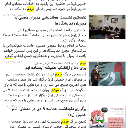
خمینی(ره) در حاشیه این بازدید به اقدامات مصلای امام
خمینی(ره) در حوزه دسترسی آسان
مردم
به امکانات
رفاهی و پذیرایی نمایشگاه ها اشاره کرد و گفت: بازسازی
۳ بهمن ۹۵ - ۱۵:۲۶
نخستین نشست هم‌اندیشی مدیران مصلی با
مسجد باقرالعلوم واقع در مجموعه چهل سرا، ایجاد
مجریان نمایشگاه‌ها
سیستم ATM از بانک های مختلف، افزایش ساعات
بازدید و تعبیه سرویس بهداشتی در همه بخش های این
نخستین جلسه هم‌اندیشی مدیران مصلای امام
مجموعه از جمله این اقدامات است. ...دولتی خاطرنشان
خمینی(ره) و شرکت‌های مجری نمایشگاه‌ها، سه‌شنبه ۲۸
کرد: هدف از برگزاری نمایشگاه های بهاره، عرضه مایحتاج
دی‌ماه برگزار شد‎.
مردم
با مناسب ترین قیمت و بالاترین کیفیت است و
...بنا بر اعلام روابط عمومی مصلی‏، جلسات هم‌اندیشی با
نظرسنجی ها نشان داده درصد بالایی از این اهداف
شرکت‌های مجری ‏نمایشگاه‌ها از این پس استمرار خواهد
محقق شده است. ...
یافت تا بتوان با مشورت و همفکری، ضمن ارتقای کیفی
برگزاری نمایشگاه‌ها، فضای بهتری ‏را برای میزبانی
مردم
۹ دی ۹۵ - ۱۰:۵۷
مردم
در نکوداشت حماسه ۹ دی در مصلی:
در مجموعه مصلی فراهم کرد. ازجمله موضوعات پیش رو
برای دفاع ازانقلاب همیشه ایستاده ایم
در جلسات آینده، بایدها و نبایدها، دغدغه‌ها و
گردهمایی بزرگ
مردم
تهران در نکوداشت حماسه ۹ دی
چشم‌اندازهای این ‏صنعت متناسب با اقتضائات مصلی به
در مصلای امام خمینی (ره) برگزار شد واز همان ساعت
عنوان قلب فرهنگی پایتخت خواهد بود. ...
های آغازین صبح، می شد زن و مردهایی را دید که با پای
پیاده در مسیرهای منتهی به شبستان امام خمینی(ره)
...گردهمایی بزرگ
مردم
تهران در نکوداشت حماسه ۹ دی
مصلا قدم بر می دارند.
در مصلای امام خمینی (ره) برگزار شد واز همان ساعت
های آغازین صبح، می شد زن و مردهایی را دید که با پای
پیاده در مسیرهای منتهی به شبستان امام خمینی(ره)
۸ دی ۹۵ - ۱۱:۰۷
برگزاری نکوداشت حماسه ۹ دی در مصلای امام
مصلا قدم بر می دارند. ...اما نوبت به شعار دادن که می
خمینی (ره)
رسد معلوم می شود این
مردم
از هر سن و سالی که
باشند صدایشان برای دفاع از انقلاب به یک میزان بلند
تجمع بزرگ
مردم
بابصیرت تهران در سالروز حماسه ۹
است. ...
دی، با سخنرانی حجت الاسلام رئیسی در مصلای امام