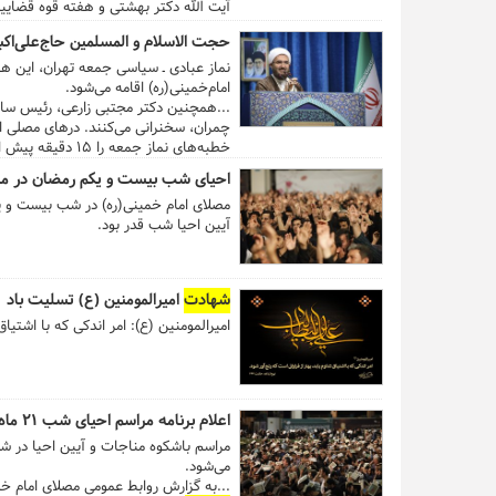
آیت الله دکتر بهشتی و هفته قوه قضاییه، 
حجت الاسلام و المسلمین حاج‌علی‌اکب
امام‌خمینی(ره) اقامه می‌شود.
...همچنین دکتر مجتبی زارعی، رئیس ساز
خطبه‌های نماز جمعه را ۱۵ دقیقه پیش از اذان ظهر شروع می‌کند. ...
احیای شب بیست و یکم رمضان در مص
آیین احیا شب قدر بود.
شهادت
امیرالمومنین (ع) تسلیت باد
امیرالمومنین (ع): امر اندکی که با اشتیاق
اعلام برنامه مراسم احیای شب ۲۱ ماه مبارک رمضان در مصلی
می‌شود.
...به گزارش روابط عمومی مصلای امام خمینی(ره)،