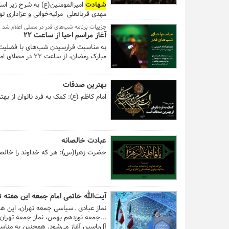
شهادت
امیرالمومنین(ع) به شرح زیر اس
مهدی قربانعلی مرثیه‌خوانی و عزاداری 
جزییات برنامه شب‌های قدر در مصلی اعلام شد
خیابان شهید قنبرزاده و شماره ۱، ۲ و ۳ واقع در خیابان شهید بهشتی، استفاده نمایند. ...
آغاز مراسم احیا از ساعت ۲۲
به مناسبت فرارسیدن شب‌های با فضلیت 
مبارک رمضان، از ساعت ۲۲ در مصلای امام خمینی(ره) برگزار می‌شود.
بهترین صدقات
امام کاظم (ع): کمک به فرد ناتوان از ب
عبادت خالصانه
حضرت زهرا(س): هر که خداوند را خالصانه
آیت‌الله خاتمی امام جمعه این هفته ت
نماز عبادی ـ سیاسی جمعه تهران، این هفته (۱۹ بهمن ۹۷) به امامت آیت‌الله سیداحمد خاتمی در شبستان اصلی مصلای امام‌خمینی(ره
آل‌یاسین آغاز می‌شود. همچنین به منا