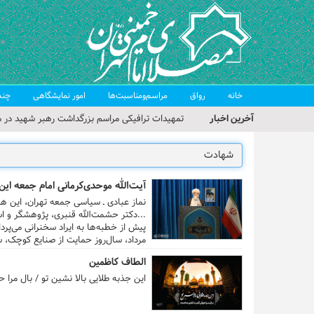
خانه
رواق
مراسم‌ومناسبت‌ها
امور نمایشگاهی
چند
آخرین اخبار
تمهیدات ترافیکی مراسم بزرگداشت رهبر شهید در م
حجت‌الاسلام حاج علی‌اکبری؛ خطیب این هفته نماز
مراسم بزرگداشت امام مجاهد شهید در مصلای تهران
آیت‌الله موحدی‌کرمانی امام جمعه این
گزارش تصویری| مراسم نماز بر پیکر امام شهید انقلا
نماز عبادی ـ سیاسی جمعه تهران، این هفته (۱۸ مرداد ۹۸) به امامت آیت‌الله محمدعلی موحدی‌کرمانی در شبستان اصلی مصلای امام‌خمینی(ر
...دکتر حشمت‌الله قنبری، پژوهشگر و ا
گزارش تصویری| مراسم بزرگداشت آقای شهید ایران
مرداد، سال‌روز حمایت از صنایع کوچک، سخ
الطاف کاظمین
این جذبه طلایی بالا نشین تو / بال مرا 