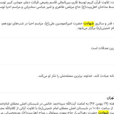
ت: تلاوت قرآن کریم توسط قاری بین‌المللی قاسم رضیعی قرائت دعای جوشن کبیر توسط
توسط مداحان اهل‌بیت(ع) حاج مرتضی طاهری و امیر عباسی سخنرانی و مراسم احیا توس
قدر و سالروز
شهادت
حضرت امیرالمومنین علی(ع)، مراسم احیا در شب‌های نوزدهم، 
هترین صدقات است
 عبادت کند، خداوند برترین مصلحتش را نثار او می‌کند.
هران
) اقامه می‌شود.
...جمعه نوزدهم بهمن، نماز جمعه تهران از ساعت ۱۰:۵۰ در شبستان اصلی مصلای امام خمینی(ره) با تلاوت آیاتی ا
سبت
شهادت
حضرت زهرا(س)، حاج مهدی سماواتی، مداح اهل‌بیت(ع)، مدیحه‌سرایی می‌