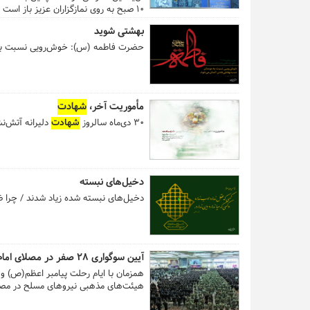
۱۰ صبح به روی نمازگزاران عزیز باز است و آیت‌الله خاتمی، امام جمعه موقت تهران، خطبه‌های نماز جمعه را ۱۵ دقیقه پیش از اذان ظهر شروع می‌کند. ...
بهشتی شوید
حضرت فاطمه (س): خوش‌رویی نسبت به
مأموریت آخر،
شهادت
30 دی‌ماه سالروز
شهادت
دلیرانه آتش‌نش
دخیل‌های نبسته
دخیل‌های نبسته شده زیاد شدند / چرا ضر
آیین سوگواری ۲۸ صفر در مصلای امام خمینی(ره)
همزمان با ایام رحلت پیامبر اعظم(ص) و
هیئت‌های مذهبی نیروهای مسلح در مصلای