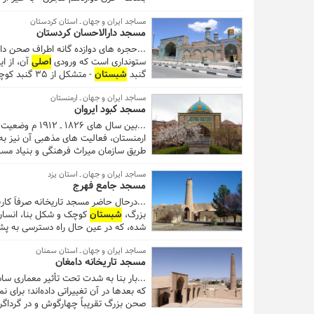
مقابل، دارای ایوان نما و طاقنماها و 
مساجد ایران و جهان ـ استان کردستان
عرضی به ابعاد ۸۰/۹×۷متر است. ...
مسجد دارالاحسان کردستان
...حجره های دوازده گانه اطراف صحن د
ستونداری است که ورودی
اصلی
آن، از ا
گنبد
شبستان
- متشکل از ۳۵ گنبد کوچک - بر آنها قرار گرفته است. ...
مساجد ایران و جهان ـ ارمنستان
مسجد کبود ایروان
...بین سال ها
طریق سازمان میراث فرهنگی و بنیاد مست
که ساخته و پرداخته دوران حسینعلی خان
مساجد ایران و جهان ـ استان یزد
مسجد جامع فهرج
ترکیب ویژه و هسته
اصلی
در فضایی سربرافراشته که انبوه درختان ن
...درحال حاضر مسجد تاریخانه صرفاً کارب
بزرگ،
شبستان
کوچک و شکل بنا، انسان ر
شده، که در عین حال راه دسترسی به پشت 
مساجد ایران و جهان ـ استان سمنان
مسجد تاریخانه دامغان
...بار بنا به شدت تحت تأثیر معماری س
که بعدها در آن تغییراتی داده‌اند؛ برای ن
صحن بزرگ تقریباً چهارگوش و در گرداگرد