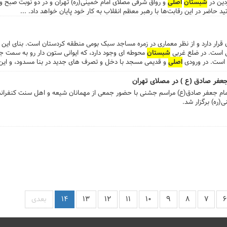
شبستان
اصلی
د حاضر در این رقابت‌ها با رهبر معظم انقلاب به کار خود پایان خواهد داد. ...
قرار دارد و از نظر معماری در زمره مساجد سبک بومی منطقه کردستان است. بنای این
 است. در ضلع غربی
شبستان
محوطه ای وجود دارد، که ایوانی ستون دار رو به سمت 
ه است. در ورودی
اصلی
و قدیمی مسجد با دخل و تصرف های جدید در بنا مسدود، و این
جعفر صادق (ع ) در مصلای تهران
مام جعفر صادق(ع) مراسم جشنی با حضور جمعی از مهمانان شیعه و اهل سنت کنفران
(ره) برگزار شد.
۶
۷
۸
۹
۱۰
۱۱
۱۲
۱۳
۱۴
بعدی