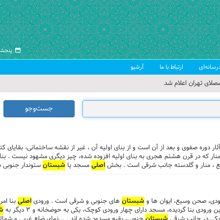
پنجشنبه ۱۵ مرد
رسانه‌ای
ارتباط با ما
آرشیو
صلای تهران اعلام شد
 جمعه تهران
جست‌وجو
 از سوی رهبر معظم انقلاب
ب اسلامی ایران
آثار دوره صفوی و بعد از آن است و از بنای اولیه آن ، غیر از نقشه ساختمانی، بقایای ک
 منار که در قرن هشتم هجری به بنای اولیه افزوده شده، چیز دیگری مشهود نیست . ب
 ، منار و گلدسته جانب شرقی است . بخش
اصلی
مسجد یا
شبستان
شش طاق و گنبد است که بر روی ۵۴ پایه و جرز استوار گردیده است . ...بر روی طاق های مذکور، پوشش های گنبدی قر
به شیوه صفوی و در اضلاع دیگر
شبستان
، سنگ نوشته ها و کتیبه های گچبری و فرامین
ودی، صحن وسیع، ایوان ها و
شبستان
های جنوبی و شرقی است . ورودی
اصلی
بنا امر
ن ورودی بنا گردیده، مسجد دارای چهار ورودی کوچک، یکی به حوضخانه و ۳ دیگر به
ش
 یکی در جانب شرقی
شبستان
جنوبی، بقیه مسدود شده اند . ...نمای ضلع غربی و شمالی