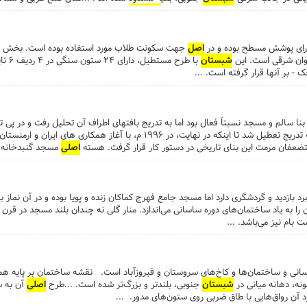
دهنه هایی است. بخش
اصلی
مسجد کنونی،
شبستان
ستوندار جنوبی است که میانه آن ای
ارای پوشش مسطح بوده و در
اصل
جهت سکونت طلاب مورد استفاده بوده است. بخش
یوان شرقی است. این
شبستان
با طرح 
ی ۱۸۲۶ ـ ۱۹۱۲ م وضعیت بنا سالم و مسجد نسبتاً فعال بود اما به تدریج بافتهای اطراف آن تحلیل رفت و د
ارمنستان، فعالیت های مذهبی آن نیز به تدریج تعطیل شد تا اینکه در نهایت، در ۱۹۹۶ م، با آغ
ضعفان مرمت این بنای تاریخی در دستور کار قرار گرفت. هسته
اصلی
مسجد گنبدخانه 
 قاجار؛ یعنی، اوایل دوره زندیه و سال های شکوفایی کریمخان زند است، اما بر حسب
گزارش کرده تصور می‌شود تاریخ بنای مسجد به عهد نادرشاه افشار (۱۷۳۶ ـ ۱۷۴۷ م)؛ یعنی، به زمان س
مسجد را، در مجموع، تالار دلپذیر و فراخی به ابعاد ۳۴ × ۱۳ متر تشکیل م
ارون آن را احاطه کرده از زیبایی چشمگیری برخوردار است. ...
رد بازدید و گردشگری دارد اما مسجد جامع فهرج کماکان زنده و پویا بوده و در آن نماز
ا به یاد ساختمان‌های دوره ساسانی می‌اندازد. منار گلی نه چندان بلند مسجد در قرن
بام نیز می‌باشد. ...
اسانی و ساختمان‌ها و کاخ‌های سروستان و فیروزآباد است. نقشه ساختمان بر پایه ه
مونه، دهانه میانی در
شبستان
جنوبی، بلندتر و بزرگ‌تر شده است. ...طرح
اصلی
آن به 
 آن رواق‌هایی با طاق ضربی روی ستون‌های مدور. ...