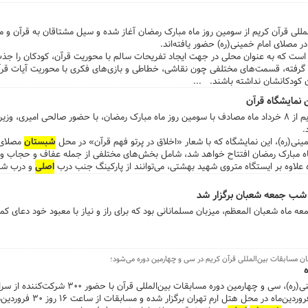
مللی قرآن کریم از سومین روز ماه مبارک رمضان آغاز شده و سیل مشتاقان به قرآن و م
 مصلای امام خمینی(ره) حضور یافته‌اند.
 است که به عنوان محلی در جهت ایجاد تفریحات سالم با محوریت قرآن، کودکان را ج
 گرفته، قسمت‌های مختلفی چون نقاشی، خطاطی و بازی‌های فکری با محوریت آیات قرآن
ن کودکانشان نداشته باشند. ...
 نمایشگاه قرآن
بیست و پنجمین دوره نمایشگاه قرآن کریم از ۸ خرداد ماه مصادف با سومین روز ماه مبارک رمضان، با حضور صالحی ا
.
ینی(ره)، این نمایشگاه که با شعار «اخلاق در پرتو فهم قرآن» در محل
شبستان
مصلای ا
۱ مصادف با سوم ماه مبارک رمضان افتتاح خواهد شد، شامل بخش‌های مختلفی از جمله عفاف و حجاب 
ه علاوه بر ایستگاه متروی شهید بهشتی، می‌توانند از پارکینگ جنب درب
اصلی
...
 شب جمعه شعبان برگزار شد
ماه شعبان المعظم، میزبان مسلمانانی بود که برای راز و نیاز با معبود خود دعای کمی
ان مسابقات بین‌المللی قرآن کریم در سی و چهارمین دوره می‌شود؛
به گزارش روابط عمومی مصلای امام خمینی(ره)، سی و چهارمین دور