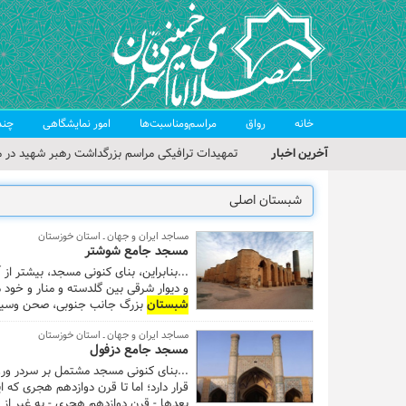
خانه
رواق
مراسم‌ومناسبت‌ها
امور نمایشگاهی
چند
آخرین اخبار
تمهیدات ترافیکی مراسم بزرگداشت رهبر شهید در م
حجت‌الاسلام حاج علی‌اکبری؛ خطیب این هفته نماز
مراسم بزرگداشت امام مجاهد شهید در مصلای تهران
مساجد ایران و جهان ـ استان خوزستان
مسجد جامع شوشتر
گزارش تصویری| مراسم نماز بر پیکر امام شهید انقلا
...بنابراین، بنای کنونی مسجد، بیشتر از 
گزارش تصویری| مراسم بزرگداشت آقای شهید ایران
و دیوار شرقی بین گلدسته و منار و خود
شبستان
بزرگ جانب جنوبی، صحن وسیع
پو
مساجد ایران و جهان ـ استان خوزستان
جنوبی
شبستان
، محرابی با گچبری های 
مسجد جامع دزفول
مربوط به دوره صفویه هستند . ...
...بنای کنونی مسجد مشتمل بر سردر ور
قرار دارد؛ اما تا قرن دوازدهم هجری که ای
بعدها - قرن دوازدهم هجری - به غیر از