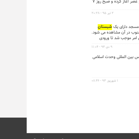
و رواق شرقی مصلای امام خمینی(ره) تهران و در دو نوبت صبح و عصر آغاز کرده و صبح روز ۷
۲ تیر ۹۵ - ۲۰:۲۸
 مسجد دارای یک
شبستان
جنوب در آن مشاهده می شود.
 امر موجب شد تا ورودی
۹ دی ۹۴ - ۱۱:۰۴
س بین المللی وحدت اسلامی
۱ شهریور ۹۳ - ۰۸:۴۶