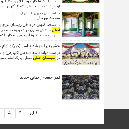
...این رقابت‌ها کار خود را از روز ۳۰ فروردین در
اردیبهشت، با دیدار شرکت‌کنندگان و اساتی
مساجد ایران و جهان ـ استان کردستان
مسجد تورجان
...مسجد قدیمی در داخل روستای تورجان 
اصلی
با شش ستون در دو ردیف سه تایی
...در سقف نیز تیرهای چوبی به کار رفت
دیگری در ضلع غربی ایجاد شود. ...
جشن بزرگ میلاد پیامبر (ص) و امام 
در شب میلاد باسعادت نبی اکرم(ص) و ا
در
شبستان
اصلی
مصلی بزرگ امام خمینی
نماز جمعه از نمایی جدید
قبلی
۴
۵