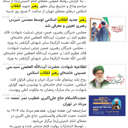
الحسین(ع) و شهادت
رهبر
شهید
انقلاب
، اظهار کرد:
حضور گسترده مردم در آیین وداع خبر داد.
...به گزارش روابط عمومی مصلای امام خمینی(ره) از ستاد
آیین وداع با پیکر مطهر
رهبر
شهید
انقلاب
از ساعت ۶
مراسم وداع و تشییع پیکر مطهر
رهبر
شهید
انقلاب
صبح روز ۱۳ تیرماه در مصلای امام خمینی(ره) تهران آغاز
اسلامی درهای مصلای تهران از ساعت ۶ صبح روز شنبه
خواهد شد. ...
۱۳ تیرماه برای حضور مردم در مراسم وداع با قائد شهید
۱۸ اسفند ۰۴ - ۱۲:۵۳
رهبر
جدید
انقلاب
اسلامی توسط مجلس خبرگان
انقلاب
اسلامی و خانواده معظم ایشان بازگشایی می‌شود.
رهبری تعیین و معرفی شد
این ستاد اعلام کرد: به‌عنوان قدمگاه آخرین دیدارهای
عمومی
رهبر
شهید با مردم آماده میزبانی از جمعیت
مجلس خبرگان رهبری، ضمن عرض تسلیت شهادت قائد
کثیری از عزاداران است که از سراسر کشور برای بدرقه
عظیم الشٱن حضرت آیت‌الله العظمی امام خامنه‌ای
پیکر مطهر ایشان به پایتخت آمده‌اند. ...
(قدس الله نفسه الزکیه) سایر شهدای گرانقدر به ویژه
فرماندهان والامقام و جان برکف نیروهای مسلح و دانش
...مجلس خبرگان رهبری، ضمن عرض تسلیت شهادت
آموزان مدرسه شجره طیبه شهرستان میناب و محکوم
قائد عظیم الشٱن حضرت آیت‌الله العظمی امام خامنه‌ای
نمودن تجاوز وحشیانه آمریکای جنایتکار و رژیم خبیث
(قدس الله نفسه الزکیه) سایر شهدای گرانقدر به ویژه
صهیونیستی، آیت الله سید مجتبی حسینی خامنه ای را
فرماندهان والامقام و جان برکف نیروهای مسلح و دانش
۱۰ اسفند ۰۴ - ۰۹:۲۰
اطلاعیه شهادت حضرت آیت‌الله العظمی سیدعلی
به عنوان سومین
رهبر
انقلاب
اسلامی ایران را معرفی
آموزان مدرسه شجره طیبه شهرستان میناب و محکوم
حسینی خامنه‌ای
رهبر
انقلاب
اسلامی
کرد.
نمودن تجاوز وحشیانه آمریکای جنایتکار و رژیم خبیث
صهیونیستی به استحضار می‌رساند این مجلس بلافاصله
روح بلند پیشوای ملّت بزرگ ایران و پیش قراول امّت
پس از انتشار خبر شهادت و عروج ملکوتی
رهبر
فرزانه و
اسلامی، حضرت امام خامنه‌ای با نوشیدن شهد گوارای
حکیم
انقلاب
اسلامی علی رغم شرایط حاد جنگی و
شهادت در ماه مبارک رمضان به ملکوت اعلی پیوست.
تهدیدات مستقیم دشمنان علیه این نهاد مردمی و بمباران
۱۶ مرداد ۰۴ - ۱۳:۵۴
حجت‌الاسلام حاج علی‌اکبری خطیب نماز جمعه ۱۷
دفاتر دبیرخانه مجلس خبرگان رهبری که به شهادت چند
مرداد در تهران
تن از کارکنان و تیم حراست این مجموعه منجر شد،
لحظه ای در فرآیند انتخاب و معرفی رهبری نظام اسلامی
نمازجمعه این هفته تهران، هفدهم مرداد ماه ۱۴۰۴ به
درنگ ننموده و حسب وظایف مندرج در قانون اساسی و
امامت حجت الاسلام والمسلمین حاج علی اکبری در
آیین نامه داخلی مجلس خبرگان، تدابیر و تمهیدات لازم
مصلای امام خمینی(ره) برگزار می‌شود.
جهت برگزاری اجلاس فوق‌العاده و معرفی
رهبر
جدید را
...توسط انتشارات روایت فتح منتشر شده و مزین به