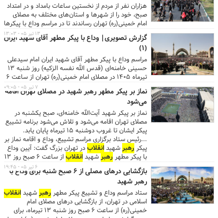
ایشان و همچنین با خضوع و خشوع در برابر عظمت و
هزاران نفر از مردم از نخستین ساعات بامداد و در امتداد
شکوه تاریخی ملت مبعوث شده در بدرقه آقای شهید
صبح، خود را از شهرها و استان‌های مختلف به مصلای
ایران، به اطلاع دلدادگان امام مجاهد شهید می رساند،
امام خمینی(ره) تهران رساندند تا در مراسم وداع با پیکرها
مراسم بزرگداشتی از جانب
رهبر
معظم
انقلاب
اسلامی
حضور یابند. اجتماع اقوام گوناگون ایرانی، حضور
۱۳ تیر ۰۵ - ۱۳:۰۳
گزارش تصویری| وداع با پیکر مطهر آقای شهید ایران
حضرت آیت‌الله سید مجتبی حسینی خامنه ای(مُدَّ ظلُّهُ
خانواده‌ها، استقرار گسترده نیروهای امدادی و خدماتی،
(1)
العالی) روز سه شنبه ۲۳ تیر ۱۴۰۵ از ساعت ۱۷ تا ۱۹ در
فعالیت خبرنگاران و عکاسان داخلی و خارجی و نظم
شبستان مصلای امام خمینی(ره) تهران برگزار خواهد شد.
حاکم بر مراسم، تصویری از روزی را رقم زد که مصلی
مراسم وداع با پیکر مطهر آقای شهید ایران امام سیدعلی
...
تهران به کانون حضور و سوگواری جمعیت تبدیل شده
حسینی خامنه‌ای (قدس الله نفسه الزکیه) روز شنبه 13
بود.
تیرماه 1405 در مصلای امام خمینی(ره) تهران از ساعت 6
صبح آغاز شده و تا ساعت 20 روی یکشنبه 14 تیرماه
۷ تیر ۰۵ - ۰۹:۰۵
نماز بر پیکر مطهر رهبر شهید در مصلای تهران اقامه
ادامه خواهد داشت. هزاران نفر از مردم داغدیده ایران در
می‌شود
این مراسم شرکت کردند و بمنظور جلوگیری از ازدحام
بیش از حد مردم، سیل جمعیت از درب‌های شمالی و
نماز بر پیکر شهید آیت‌الله خامنه‌ای، صبح یکشنبه در
شرقی مصلی وارد و پس از وداع کوتاه با پیکر مطهر آقای
مصلای تهران اقامه می‌شود و تلاش می‌شود برنامه تشییع
شهید ایران، از درب‌های جنوبی و غربی مصلی خارج
پیکر ایشان تا غروب دوشنبه ۱۵ تیرماه پایان یابد.
می‌شوند.
...رئیس ستاد برگزاری مراسم تشییع، وداع و اقامه نماز بر
پیکر
رهبر
شهید
انقلاب
در تهران بزرگ گفت: آیین وداع
با پیکر مطهر
رهبر
شهید
انقلاب
از ساعت ۶ صبح روز ۱۳
تیرماه در مصلای امام خمینی(ره) تهران آغاز خواهد شد.
۶ تیر ۰۵ - ۱۹:۴۵
بازگشایی درهای مصلی از ۶ صبح شنبه برای وداع با
سردار حسن حسن‌زاده، فرمانده سپاه محمد
رهبر شهید
رسول‌الله(ص) تهران بزرگ و رئیس ستاد برگزاری مراسم
تشییع، وداع و اقامه نماز بر پیکر
رهبر
شهید
انقلاب
در
ستاد مراسم وداع و تشییع پیکر مطهر
رهبر
شهید
انقلاب
تهران بزرگ، در گفت‌وگوی ویژه خبری شبکه خبر سیما
اسلامی در تهران، از بازگشایی درهای مصلای امام
(شنبه، ۶ تیر) با تسلیت ایام سوگواری حضرت اباعبدالله
خمینی(ره) از ساعت ۶ صبح روز شنبه ۱۳ تیرماه، برای