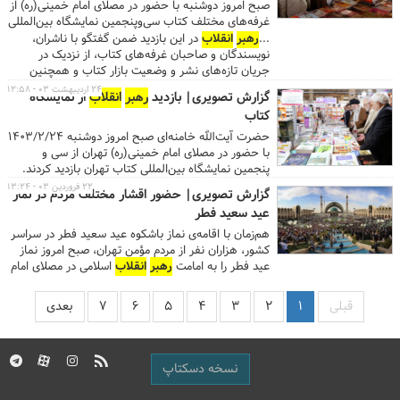
صبح امروز دوشنبه با حضور در مصلای امام خمینی(ره) از
غرفه‌های مختلف کتاب سی‌وپنجمین نمایشگاه بین‌المللی
کتاب تهران به مدت ۳ ساعت بازدید کردند.
...
رهبر
انقلاب
در این بازدید ضمن گفتگو با ناشران،
نویسندگان و صاحبان غرفه‌های کتاب، از نزدیک در
جریان تازه‌های نشر و وضعیت بازار کتاب و همچنین
میزان استقبال از نمایشگاه قرار گرفتند. ...بخش پایانی
۲۴ اردیبهشت ۰۳ - ۱۲:۵۸
گزارش تصویری| بازدید
رهبر
انقلاب
از نمایشگاه
سخنان
رهبر
انقلاب
یک توصیه مهم به مسئولان و
کتاب
دستگاه‌هایی بود که با نوجوانان و جوانان سروکار دارند.
...
حضرت آیت‌الله خامنه‌ای صبح امروز دوشنبه ۱۴۰۳/۲/۲۴
با حضور در مصلای امام خمینی(ره) تهران از سی و
پنجمین نمایشگاه بین‌المللی کتاب تهران بازدید کردند.
۲۲ فروردین ۰۳ - ۱۳:۲۴
گزارش تصویری| حضور اقشار مختلف مردم در نماز
عید سعید فطر
هم‌زمان با اقامه‌ی نماز باشکوه عید سعید فطر در سراسر
کشور، هزاران نفر از مردم مؤمن تهران، صبح امروز نماز
عید فطر را به امامت
رهبر
انقلاب
اسلامی در مصلای امام
خمینی (ره) اقامه کردند.
قبلی
۱
۲
۳
۴
۵
۶
۷
بعدی
نسخه دسکتاپ