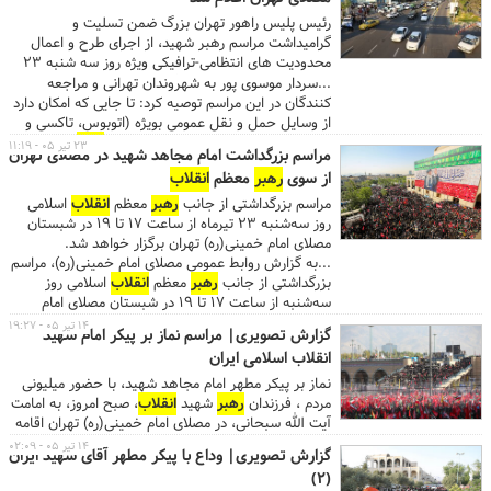
امام خمینی(ره) تهران برگزار شد.
رئیس پلیس راهور تهران بزرگ ضمن تسلیت و
گرامیداشت مراسم رهبر شهید، از اجرای طرح و اعمال
محدودیت های انتظامی-ترافیکی ویژه روز سه شنبه ۲۳
تیرماه همزمان با مراسم بزرگداشت ایشان در مصلای امام
...سردار موسوی پور به شهروندان تهرانی و مراجعه
خمینی(ره) خبر داد.
کنندگان در این مراسم توصیه کرد: تا جایی که امکان دارد
از وسایل حمل و نقل عمومی بویژه (اتوبوس، تاکسی و
مترو) استفاده نمایند. مراسم بزرگداشت
رهبر
شهید
۲۳ تیر ۰۵ - ۱۱:۱۹
مراسم بزرگداشت امام مجاهد شهید در مصلای تهران
انقلاب
روز سه شنبه ۲۳ تیر ۱۴۰۵ از ساعت ۱۷ تا ۱۹ در
از سوی
رهبر
معظم
انقلاب
شبستان مصلای امام خمینی(ره) تهران برگزار می شود....
مراسم بزرگداشتی از جانب
رهبر
معظم
انقلاب
اسلامی
روز سه‌شنبه ۲۳ تیرماه از ساعت ۱۷ تا ۱۹ در شبستان
مصلای امام خمینی(ره) تهران برگزار خواهد شد.
...به گزارش روابط عمومی مصلای امام خمینی(ره)، مراسم
بزرگداشتی از جانب
رهبر
معظم
انقلاب
اسلامی روز
سه‌شنبه از ساعت ۱۷ تا ۱۹ در شبستان مصلای امام
خمینی(ره) تهران برگزار خواهد شد. دفتر مقام معظم
۱۴ تیر ۰۵ - ۱۹:۲۷
گزارش تصویری| مراسم نماز بر پیکر امام شهید
رهبری در اطلاعیه‌ای از برگزاری مراسم بزرگداشت قائد
انقلاب اسلامی ایران
شهید امت در تهران از سوی
رهبر
معظم
انقلاب
اسلامی
خبر داد. اطلاعیه به شرح زیر است: با سلام و صلوات به
نماز بر پیکر مطهر امام مجاهد شهید، با حضور میلیونی
پیشگاه حضرت ولی عصر(عج)، تسلیت ایام سوگواری
مردم ، فرزندان
رهبر
شهید
انقلاب
، صبح امروز، به امامت
حضرت اباعبدالله الحسین(ع) و یاران باوفای ایشان،
آیت الله سبحانی، در مصلای امام خمینی(ره) تهران اقامه
تعزیت مجدد به مناسبت شهادت قائد عظیم‌ألشان
شد.
۱۴ تیر ۰۵ - ۰۲:۰۹
گزارش تصویری| وداع با پیکر مطهر آقای شهید ایران
انقلاب
اسلامی حضرت آیت‌الله‌العظمی سیدعلی حسینی
(2)
خامنه‌ای(قَدَّسَ اللهُ نفسَهُ الزَّکیة) و اعضای خانواده عزیز