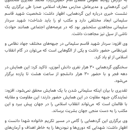
به گزارش روابط عمومی
مصلای امام خمینی(ره)
، محمد تقدیری سخنگوی
این گردهمایی و مدیرعامل مدارس معارف اسلامی صدرا طی برگزاری یک
نشست خبری درباره این گردهمایی، اظهار داشت: شخصیت شهید قاسم
سلیمانی ابعاد مختلفی دارد و مکتب او را باید شناخت؛ شهید سردار
سلیمانی مجاهدی سلحشور بود که در عرصه‌های اجتماعی همانند حوادث
ناشی از سیل نیز مجاهدت داشت.
وی افزود: سردار شهید قاسم سلیمانی در جبهه‌های مختلف جهاد نظامی و
غیرنظامی حضور داشت و یکی از الگوهایی است که می‌توان در گام انقلاب
اسلامی از او یاد کرد.
سخنگوی گردهمایی ۳۰ هزار نفری دانش آموزی، تاکید کرد: این همایش در
دهه فجر و با حضور ۳۰ هزار دانشجو از ساعت هشت تا یازده برگزار
می‌شود.
تقدیری با بیان اینکه سلیمانی شدن با یک همایش محقق نمی‌شود، افزود:
نمایندگان جبهه مقاوت در این همایش حضور دارند؛ این مقاومت و مقابله
با ظالمان است که می‌تواند انقلاب اسلامی را در جهان پیش ببرد و این
مکتب را به دست منجی جهان بشریت برساند.
وی برگزاری این گردهمایی را گامی در مسیر تکریم خانواده شهدا دانست و
اظهار داشت: شهدایی که دوری‌ها و نبودن‌ها را به خاطر اهداف و آرمان‌های