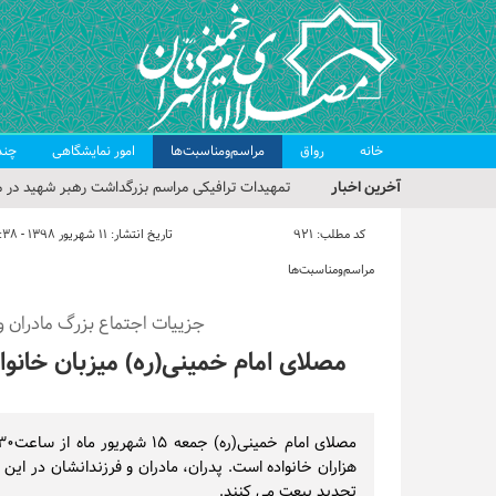
خانه
رواق
مراسم‌ومناسبت‌ها
امور نمایشگاهی
چند
آخرین اخبار
تمهیدات ترافیکی مراسم بزرگداشت رهبر شهید در م
حجت‌الاسلام حاج علی‌اکبری؛ خطیب این هفته نماز
کد مطلب:
921
تاریخ انتشار:
۱۱ شهریور ۱۳۹۸ - ۰۹:۳۸
مراسم بزرگداشت امام مجاهد شهید در مصلای تهران
مراسم‌ومناسبت‌ها
گزارش تصویری| مراسم نماز بر پیکر امام شهید انقلا
جزییات اجتماع بزرگ مادران و
گزارش تصویری| مراسم بزرگداشت آقای شهید ایران
مصلای امام خمینی(ره) میزبان خانواد
هزاران خانواده‌ است. پدران، مادران و فرزندانشان در ای
تجدید بیعت می کنند.