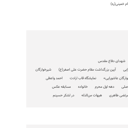
شهدای دفاع مقدس
ایی
آیین بزرگداشت مقام حضرت علی اصغر(ع)
شیرخوارگان
وارگان عاشورایی»
نمایشگاه قاب ارادت
احمد واعظی
صلی
دهه اول محرم
خانواده
مسابقه عکس
رتضی طاهری
هیهات من‌الذله
در لشکر حسینم