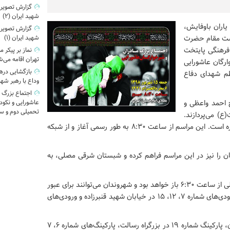
گزارش تصویری|
شهید ایران (2)
یاران باوفایش،
گزارش تصویری|
گداشت مقام حضرت
شهید ایران (1)
 فرهنگی پایتخت
نماز بر پیکر 
تهران اقامه می‌
ارگان عاشورایی
م شهدای دفاع
وداع با رهبر شه
اجتماع بزرگ 
ج احمد واعظی و
عاشورایی و نکو
تحمیلی دوم و س
) می‌پردازند.
اجرای گروه همخوانی نسیم‌قدر از دیگر برنامه‌های این سوگواره است. این مراسم از ساعت ۸:۳۰ به طور رسمی آغاز و از شبکه
 را نیز در این مراسم فراهم کرده و شبستان شرقی مصلی، به
، درهای مصلی از ساعت ۶:۳۰ باز خواهد بود و شهروندان می‌توانند برای عبور
و مرور از ورودی‌های‌ شماره ۱۷، ۱۸ و ۱۹ در بزرگراه رسالت، ورودی‌های شماره ۷، ۱۲، ۱۵ در خیابان شهید قنبرزاده و ورودی‌های
همچنین پارکینگ عمومی شهید بهشتی نبش خیابان پاکستان، پارکینگ‌ شماره ۱۹ در بزرگراه رسالت، پارکینگ‌های شماره ۶، ۷