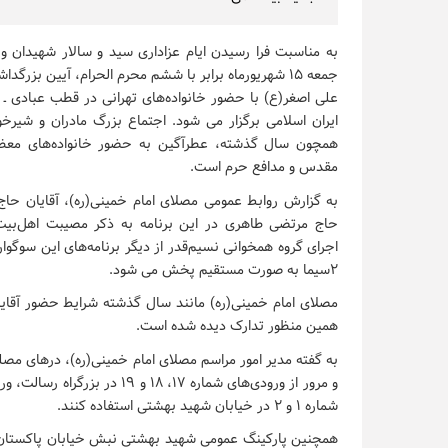
به مناسبت فرا رسیدن ایام عزاداری سید و سالار شهیدان و 
جمعه ۱۵ شهریورماه برابر با ششم محرم الحرام، آیین بزر
علی اصغر(ع) با حضور خانواده‌های تهرانی در قطب عبادی ـ
ایران اسلامی برگزار می شود. اجتماع بزرگ مادران و شیرخو
همچون سال گذشته، عطرآگین به حضور خانواده‌های معظ
مقدس و مدافع حرم است.
به گزارش روابط عمومی
مصلای امام خمینی(ره)
، آقایان حا
حاج مرتضی طاهری در این برنامه به ذکر مصیبت اهل‌بیت(ع
۲سیما به صورت مستقیم پخش می شود.
مصلای امام خمینی(ره)
مانند سال گذشته شرایط حضور آقایان
همین منظور تدارک دیده شده است.
به گفته مدیر امور مراسم
مصلای امام خمینی(ره)
شماره ۱ و ۲ در خیابان شهید بهشتی استفاده کنند.