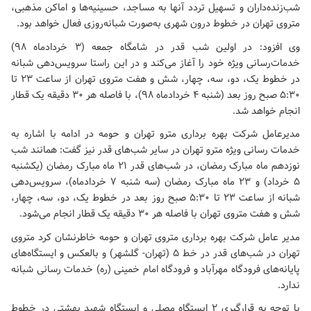
شب‌زنده‌داران و تسهیل تردد آنها به مساجد، حسینیه‌ها و اماکن مذهبی،
متروی تهران در خطوط درون شهری به‌صورت شبانه‌روزی فعال خواهد بود.
وی افزود: در اولین شب قدر در شامگاه جمعه (۳ خردادماه ۹۸)
خدمات‌رسانی ویژه خود را آغاز می‌کند و در این راستا سرویس‌دهی شبانه
در خطوط یک، دو، سه، چهار، شش و هفت متروی تهران از ساعت ۲۳ تا
۵:۳۰ صبح روز بعد (شنبه ۴ خردادماه ۹۸)، با فاصله هر ۳۰ دقیقه یک قطار
انجام خواهد شد.
مدیرعامل شرکت بهره برداری مترو تهران و حومه در ادامه با اشاره به
خدمات رسانی ویژه مترو تهران در سایر شب‌های قدر نیز گفت: همانند شب
نوزدهم ماه مبارک رمضان، در شب‌های قدر ۲۱ ماه مبارک رمضان (یکشنبه
۵ خرداد) و ۲۳ ماه مبارک رمضان (سه شنبه ۷ خردادماه)، سرویس‌دهی
شبانه از ساعت ۲۳ تا ۵:۳۰ صبح روز بعد در خطوط یک، دو، سه، چهار،
شش و هفت متروی تهران با فاصله هر ۳۰ دقیقه یک قطار انجام می‌شود.
مدیر عامل شرکت بهره برداری متروی تهران و حومه خاطرنشان کرد متروی
تهران در شب‌های قدر در خط ۵ (تهران- گلشهر) و بالعکس و ایستگاه‌های
پایانه‌های فرودگاه مهرآباد و فرودگاه امام خمینی (ره) خدمات رسانی شبانه
ندارد.
با توجه به قرارگیری ۲ ایستگاه مصلی و ایستگاه شهید بهشتی در خطوط