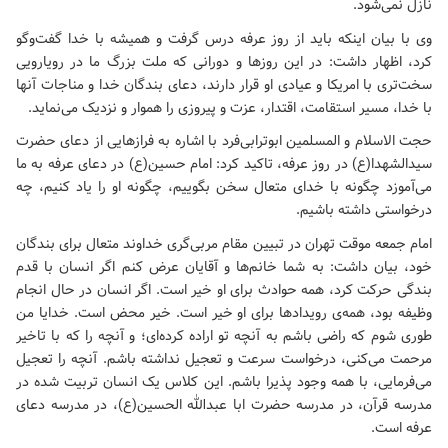
نازل نمی‌شود.
وی با بیان اینکه باید از روز عرفه درس گرفت و همیشه با خدا گفت‌وگو
کرد، اظهار داشت: در این روزها و دورانی که ملت بزرگ ما در رویارویی
سخت‌تری با امریکا و عیادی او قرار دارند، دعای بندگان خدا و مناجات آنها
با خدا، مسیر استقامت، اقتدار، عزت و پیروزی را هموار و نزدیک می‌نماید.
حجت الاسلام و المسلمین ابوترابی‌فرد با اشاره به فرازهایی از دعای حضرت
سیدالشهدا(ع) در روز عرفه، تاکید کرد: امام حسین(ع) در دعای عرفه به ما
می‌آموزد چگونه با خدای متعال سخن بگوییم، چگونه او را یاد کنیم، چه
درخواستی داشته باشیم.
امام جمعه موقت تهران در تبیین مقام مربی‌گری خداوند متعال برای بندگان
خود، بیان داشت: به شما خانم‌ها و آقایان عرض کنم اگر انسان با قدم
بندگی حرکت کرد، همه حوادث برای او خیر است. اگر انسان در حال انجام
وظیفه بود، همه‌ی رویدادها برای او خیر است. خیر محض است. خدایا من
طوری شوم که راضی باشم به آنچه تو اراده کرده‌ای؛ و آنچه را که با تاخیر
مرحمت می‌کنی، درخواست سرعت و تعجیل نداشته باشم. آنچه را تعجیل
می‌فرمایی، با همه وجود پذیرا باشم. این کلاس یک انسان تربیت شده در
مدرسه قرآن، در مدرسه حضرت ابا عبدالله الحسین(ع)، در مدرسه دعای
عرفه است.