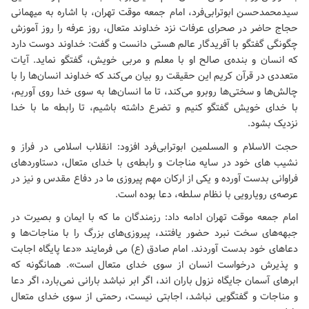
سیدمحمدحسن ابوترابی‌فرد، امام جمعه موقت تهران، با اشاره به میهمانی
حجاج حاضر در صحرای عرفات نزد خداوند متعال، روز عرفه را روز آموزش
چگونگی گفتگو با آفریدگار عالم هستی دانست و گفت: خداوند دوست دارد
که انسان و بنده‌ی صالح او با معلم و مربی خویش، گفتگو نماید. آیات
متعددی در قرآن کریم این حقیقت رو بیان می‌کند که خداوند انسان‌ها را با
چالش‌ها و سختی‌ها روبرو می‌کند، تا ما انسان‌ها به سوی خدا روی آوریم،
با خدای خویش گفتگو کنیم و تضرع داشته باشیم، تا رابطه ما با خدا
نزدیک بشود.
حجت الاسلام و المسلمین ابوترابی‌فرد افزود: انقلاب اسلامی در فراز و
نشیب های خود در سایه مناجات و رابطه‌ی با خدای متعال، دستاوردهای
فراوانی بدست آورده و یکی از ارکان مهم پیروزی ما در دفاع مقدس و نیز در
عرصه‌ی رویارویی با نظام سلطه، دعا بوده است.
امام جمعه موقت تهران ادامه داد: رزمندگان ما که با ایمان و بصیرت در
جبهه‌های سخت نبرد حضور یافتند، پیروزی‌های بزرگ را با مناجات‌ها و
دعاهای خود بدست آوردند. امام صادق (ع) می فرمایند «دعا پایگاه اجابت
و پذیرش درخواست انسان از سوی خدای متعال است». همانگونه که
ابرهای آسمان جایگاه نزول باران اند، اگر ابر نباشد بارانی نمی‌بارد، اگر دعا
و مناجات و گفتگویی نباشد، اجابتی نیست، رحمتی از سوی خدای متعال