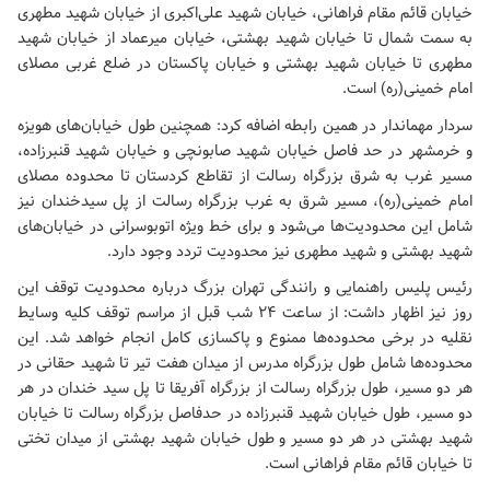
خیابان قائم مقام فراهانی، خیابان شهید علی‌اکبری از خیابان شهید مطهری
به سمت شمال تا خیابان شهید بهشتی، خیابان میرعماد از خیابان شهید
مطهری تا خیابان شهید بهشتی و خیابان پاکستان در ضلع غربی
مصلای
امام خمینی(ره)
است.
سردار مهماندار در همین رابطه اضافه کرد: همچنین طول خیابان‌های هویزه
و خرمشهر در حد فاصل خیابان شهید صابونچی و خیابان شهید قنبرزاده،
مسیر غرب به شرق بزرگراه رسالت از تقاطع کردستان تا محدوده
مصلای
امام خمینی(ره)
، مسیر شرق به غرب بزرگراه رسالت از پل سیدخندان نیز
شامل این محدودیت‌ها می‌شود و برای خط ویژه اتوبوسرانی در خیابان‌های
شهید بهشتی و شهید مطهری نیز محدودیت تردد وجود دارد.
رئیس پلیس راهنمایی و رانندگی تهران بزرگ درباره محدودیت توقف این
روز نیز اظهار داشت: از ساعت 24 شب قبل از مراسم توقف کلیه وسایط
نقلیه در برخی محدوده‌ها ممنوع و پاکسازی کامل انجام خواهد شد. این
محدوده‌ها شامل طول بزرگراه مدرس از میدان هفت تیر تا شهید حقانی در
هر دو مسیر، طول بزرگراه رسالت از بزرگراه آفریقا تا پل سید خندان در هر
دو مسیر، طول خیابان شهید قنبرزاده در حدفاصل بزرگراه رسالت تا خیابان
شهید بهشتی در هر دو مسیر و طول خیابان شهید بهشتی از میدان تختی
تا خیابان قائم مقام فراهانی است.