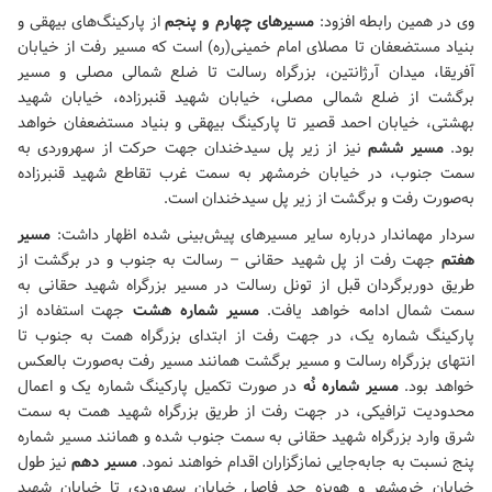
وی در همین رابطه افزود:
مسیرهای چهارم و پنجم
از پارکینگ‌های بیهقی و
بنیاد مستضعفان تا
مصلای امام خمینی(ره)
است که مسیر رفت از خیابان
آفریقا، میدان آرژانتین، بزرگراه رسالت تا ضلع شمالی مصلی و مسیر
برگشت از ضلع شمالی مصلی، خیابان شهید قنبرزاده، خیابان شهید
بهشتی، خیابان احمد قصیر تا پارکینگ بیهقی و بنیاد مستضعفان خواهد
بود.
مسیر ششم
نیز از زیر پل سیدخندان جهت حرکت از سهروردی به
سمت جنوب، در خیابان خرمشهر به سمت غرب تقاطع شهید قنبرزاده
به‌صورت رفت و برگشت از زیر پل سیدخندان است.
سردار مهماندار درباره سایر مسیرهای پیش‌بینی شده اظهار داشت:
مسیر
هفتم
جهت رفت از پل شهید حقانی – رسالت به جنوب و در برگشت از
طریق دوربرگردان قبل از تونل رسالت در مسیر بزرگراه شهید حقانی به
سمت شمال ادامه خواهد یافت.
مسیر شماره هشت
جهت استفاده از
پارکینگ شماره یک، در جهت رفت از ابتدای بزرگراه همت به جنوب تا
انتهای بزرگراه رسالت و مسیر برگشت همانند مسیر رفت به‌صورت بالعکس
خواهد بود.
مسیر شماره نُه
در صورت تکمیل پارکینگ شماره یک و اعمال
محدودیت ترافیکی، در جهت رفت از طریق بزرگراه شهید همت به سمت
شرق وارد بزرگراه شهید حقانی به سمت جنوب شده و همانند مسیر شماره
پنج نسبت به جابه‌جایی نمازگزاران اقدام خواهند نمود.
مسیر دهم
نیز طول
خیابان خرمشهر و هویزه حد فاصل خیابان سهروردی تا خیابان شهید