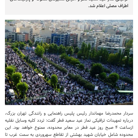
اطراف مصلی اعلام شد.
سردار محمدرضا مهماندار رئیس پلیس راهنمایی و رانندگی تهران بزرگ،
درباره تمهیدات ترافیکی نماز عید سعید فطر گفت: تردد کلیه وسایل نقلیه
ازساعت 4 صبح روز عید فطر در معابر محدوده، ممنوع خواهد بود. این
محدوده شامل خیابان شهید بهشتی از تقاطع سهروردی به سمت غرب تا