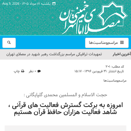
یکشنبه ۱۸ مرداد ۱۴۰۵ -
Aug 9, 2026
مراسم‌ومناسبت‌ها
آخرین اخبار
تمهیدات ترافیکی مراسم بزرگداشت رهبر شهید در مصلای تهران
اعلام شد
کد مطلب:
201
تاریخ انتشار:
۳۱ فروردین ۱۳۹۶ - ۱۵:۱۷
۰ نظر
چاپ
حجت‌الاسلام حاج علی‌اکبری؛ خطیب این هفته نماز جمعه تهران
مراسم‌ومناسبت‌ها
مراسم بزرگداشت امام مجاهد شهید در مصلای تهران از سوی رهبر
حجت الاسلام و المسلمین محمدی گلپایگانی :
معظم انقلاب
امروزه به برکت گسترش فعالیت های قرآنی ،
گزارش تصویری| مراسم نماز بر پیکر امام شهید انقلاب اسلامی ایران
شاهد فعالیت هزاران حافظ قرآن هستیم
گزارش تصویری| مراسم بزرگداشت آقای شهید ایران