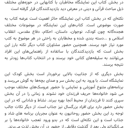
در بخش کتاب این نمایشگاه مخاطبان با کتابهایی در حوزه‌های مختلف
ذیل مباحث قرآنی و دینی در معرض دید بازدیدکنندگان قرار گرفته است
نکته‌ای که در بخش کتاب این نمایشگاه حائز اهمیت است عرضه کتاب به
صورت موضوعی است. کتاب‌های این نمایشگاه در موضوعات مختلف
هجده‌گانه چون کودک، نوجوان، داستان، احکام، دفاع مقدس، انقلاب
اسلامی و ...دسته بندی شده و مخطابان به راحتی در هر موضوع به کتب
مورد نیاز خود برسند. همچنین حضور مشاوران کتاب دیگر نکته بارز این
بخش است که بازدیدکنندگان با ساتفاده از راهنمایی‌های این افراد
می‌توانند به سلیقه‌های کتابی خود برسند و در انتخاب کتاب‌ها زودتر به
نتیجه برسند.
بخش دیگری که از جذابیت بالایی برخوردار است بخش کودک این
نمایشگاه است. با ورود به این بخش سر و صدای بچه‌ها به گوش می‌رسد و
برنامه‌های متنوع آموزشی و نمایشی با حضور عروسک‌های مختلف موجب
می شود خانواده‌ها حریف فرزندان خود نشوند و زمانی را در آن بخش
سپری کنند تا فرزندان از محیط آنجا بهره ببرند. نشاط و شادابی که در این
بخش حضور دارد برای افراد بزرگسال نیز جذاب است. از دیگر نکات جالب
توجه رد این بخش حضور روحانیون به عنوان مجریان برنامه های شاد و
جذاب است و این نکته‌ای است که در بدو ورود تعجب خانواده‌ها را بر
می‌انگیزاند ولی بعد از گذشت دقایقی از حضور در آن بخش لذت می‌برند.