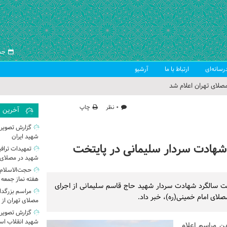
جمعه ۱۶ 
رسانه‌ای
ارتباط با ما
آرشیو
صلای تهران اعلام شد
 جمعه تهران
۰ نظر
چاپ
آخرین
 از سوی رهبر معظم انقلاب
گزارش تصویر
شهید ایران
ب اسلامی ایران
شهادت سردار سلیمانی در پایتخت
تمهیدات تراف
شهید در مصلای 
حجت‌الاسلام 
هفته نماز جمعه 
 سالگرد شهادت سردار شهید حاج قاسم سلیمانی از اجرای
مراسم بزرگد
صلای امام خمینی(ره)، خبر داد.
مصلای تهران از
گزارش تصویری|
شهید انقلاب اسل
ن مراسم اعلام