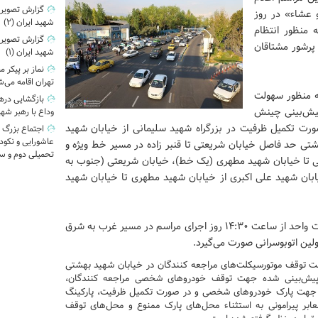
گزارش تصویری|
 نماز مغرب و عشاء» در روز
شهید ایران (2)
رافیکی به منظور انتظام
گزارش تصویری|
پرشور مشتاقان
شهید ایران (1)
نماز بر پیکر 
تهران اقامه می‌
ه منظور سهولت
پیش‌بینی چینش
وداع با رهبر شه
بوس‌ها در پارکینگ‌های شماره ۷ و ۸ و در صورت تکمیل ظرفیت در بزرگراه شهید سلیمانی از خیابان شهید
اجتماع بزرگ 
عاشورایی و نکو
شتی حد فاصل خیابان شریعتی تا قنبر زاده در مسیر خط ویژه و
تحمیلی دوم و س
ی تا خیابان شهید مطهری (یک خط)، خیابان شریعتی (جنوب به
بان شهید علی اکبری از خیابان شهید مطهری تا خیابان شهید
به گفته وی، همچنین اعمال ممنوعیت تردد اتوبوس‌های شرکت واحد از ساعت ۱۴:۳۰ روز اجرای مراسم در مسیر غرب به شرق
ین اتوبوسرانی صورت می‌گیرد.
هت توقف موتورسیکلت‌های مراجعه کنندگان در خیابان شهید بهشتی
پیش‌بینی شده جهت توقف خودروهای شخصی مراجعه کنندگان،
کینگ جنب درب اصلی جهت پارک خودروهای شخصی و در صورت تکمیل ظرفیت، پارکینگ
بر پیرامونی به استثناء محل‌های پارک ممنوع و محل‌های توقف