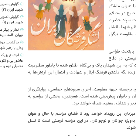
گزارش تصویری|
با عنوان «لشکر
شهید ایران (2)
رشتگان ایران» روز چهارشنبه ۸ مردادماه ۱۴۰۴ از ساعت ۱۰ صبح در مصلای
گزارش تصویری|
همت سپاه حضرت
شهید ایران (1)
ظم شهدا، اقشار
نماز بر پیکر 
مقاومت برگزار
تهران اقامه می‌
وداع با رهبر شه
 پایتخت طراحی
اجتماع بزرگ 
یستی در دفاع
عاشورایی و نکو
ه به این شهدای پاک و بی‌گناه اطلاق شده تا یادآور مظلومیت
تحمیلی دوم و س
 زنده نگه داشتن فرهنگ ایثار و شهادت و انتقال این ارزش‌ها به
ای برجسته جبهه مقاومت، اجرای سرودهای حماسی، روایتگری از
ان و بانوان پیش‌بینی شده است. همچنین، بخشی از مراسم به
یر و هدایای معنوی همراه خواهد بود.
یزبان این رویداد خواهد بود تا فضای مراسم با حال و هوای
ویژه جوانان و نوجوانان، در این مراسم فرصتی است تا نسل
شوند.