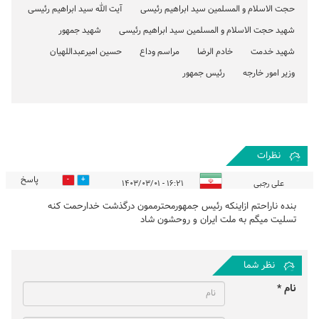
حجت الاسلام و المسلمین سید ابراهیم رئیسی
آیت الله سید ابراهیم رئیسی
شهید حجت الاسلام و المسلمین سید ابراهیم رئیسی
شهید جمهور
شهید خدمت
خادم الرضا
مراسم وداع
حسین امیرعبداللهیان
وزیر امور خارجه
رئیس جمهور
نظرات
پاسخ
0
2
علی رجبی
۱۶:۲۱ - ۱۴۰۳/۰۳/۰۱
بنده ناراحتم ازاینکه رئیس جمهورمحترممون درگذشت خدارحمت کنه
تسلیت میگم به ملت ایران و روحشون شاد
نظر شما
نام *