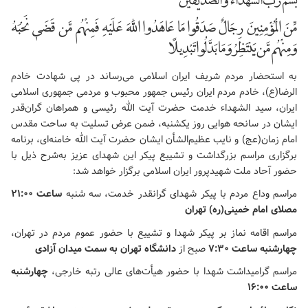
بسم ربّ الشّهداء و الصّدّیقین
مِّنَ الْمُؤْمِنِینَ رِجَالٌ صَدَقُوا مَا عَاهَدُوا اللَّهَ عَلَیْهِ فَمِنْهُم مَّن قَضَیٰ نَحْبَهُ
وَمِنْهُم مَّن یَنتَظِرُ وَمَا بَدَّلُوا تَبْدِیلًا
به استحضار مردم شریف ایران اسلامی می‌رساند در پی شهادت خادم
الرضا(ع)، خادم مردم ایران رئیس جمهور محبوب و مردمی جمهوری اسلامی
ایران، سید الشهداء خدمت حضرت آیت الله رئیسی و همراهان گران‌قدر
ایشان در سانحه هوایی روز یکشنبه، ضمن عرض تسلیت به ساحت مقدس
امام زمان(عج) و نایب عظیم‌الشأن ایشان حضرت آیت الله خامنه‌ای، برنامه
برگزاری مراسم بزرگداشت و تشییع پیکر این شهدای عزیز به‌شرح ذیل با
حضور آحاد ملت شهیدپرور ایران اسلامی برگزار خواهد شد:
مراسم وداع مردم با پیکر شهدای گرانقدر خدمت، سه شنبه
ساعت ۲۱:۰۰
مصلای امام خمینی(ره) تهران
مراسم اقامه نماز بر پیکر شهدا و تشییع با حضور عموم مردم در تهران،
چهارشنبه ساعت ۷:۳۰
صبح از
دانشگاه تهران به سمت میدان آزادی
مراسم گرامیداشت شهدا با حضور هیأت‌های عالی رتبه خارجی،
چهارشنبه
ساعت ۱۶:۰۰