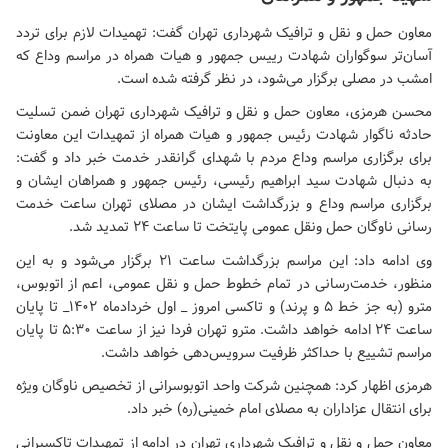
معاون حمل و نقل و ترافیک شهرداری تهران گفت: تهمیدات لازم برای تردد
آسان‌تر سوگواران شهادت رییس جمهور و هیات همراه در مراسم وداع که
امشب در مصلی برگزار می‌شود، در نظر گرفته شده است.
محسن هرمزی، معاون حمل و نقل و ترافیک شهرداری تهران ضمن تسلیت
حادثه ناگوار شهادت رئیس جمهور و هیات همراه از تمهیدات این معاونت
برای برگزاری مراسم وداع مردم با شهدای گرانقدر خدمت خبر داد و گفت:
به دنبال شهادت سید ابراهیم رئیسی، رئیس جمهور و همراهان ایشان و
برگزاری مراسم وداع و بزرگداشت ایشان در مصلای تهران ساعت خدمت
رسانی ناوگان حمل ونقل عمومی پایتخت تا ساعت ۲۴ تمدید شد.
وی ادامه داد: این مراسم بزرگداشت ساعت ۲۱ برگزار می‌شود و به این
منظور، خدمت‌رسانی در تمام خطوط حمل و نقل عمومی، اعم از اتوبوس،
مترو (به جز خط ۵ و پرند) و تاکسی امروز _ اول خردادماه ۱۴۰۲_ تا پایان
ساعت ۲۴ ادامه خواهد داشت. مترو تهران فردا نیز از ساعت ۵:۳۰ تا پایان
مراسم تشییع با حداکثر ظرفیت سرویس‌دهی خواهد داشت.
هرمزی اظهار کرد: همچنین شرکت واحد اتوبوسرانی از تخصیص ناوگان ویژه
برای انتقال عزاداران به مصلای امام خمینی(ره) خبر داد.
معاون حمل و نقل و ترافیک شهرداری تهران در ادامه از تمهیدات تاکسیرانی