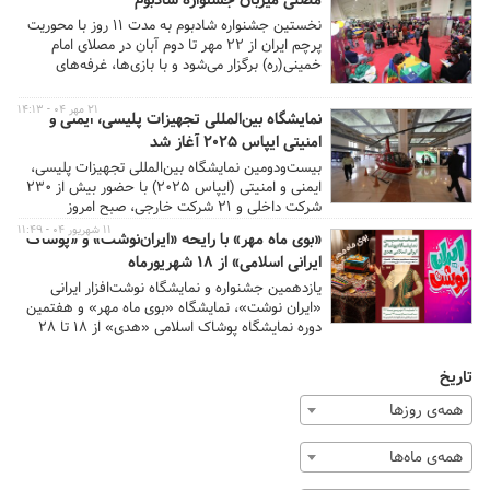
مصلی میزبان جشنواره شادبوم
می‌شود.
نخستین جشنواره شادبوم به مدت ۱۱ روز با محوریت
پرچم ایران از ۲۲ مهر تا دوم آبان در مصلای امام
خمینی(ره) برگزار می‌شود و با بازی‌ها، غرفه‌های
فرهنگی، اجرای سرودها و عرضه‌ محصولات ویژه‌ی
کودک و نوجوان، حال و هوایی شاد و ملی به شهر
۲۱ مهر ۰۴ - ۱۴:۱۳
نمایشگاه بین‌المللی تجهیزات پلیسی، ایمنی و
می‌بخشد.
امنیتی ایپاس ۲۰۲۵ آغاز شد
بیست‌ودومین نمایشگاه بین‌المللی تجهیزات پلیسی،
ایمنی و امنیتی (ایپاس ۲۰۲۵) با حضور بیش از ۲۳۰
شرکت داخلی و ۲۱ شرکت خارجی، صبح امروز
(دوشنبه ۲۱ مهر) در مصلای امام خمینی (ره) تهران
۱۱ شهریور ۰۴ - ۱۱:۴۹
«بوی ماه مهر» با رایحه «ایران‌نوشت» و «پوشاک
آغاز به کار کرد.
ایرانی اسلامی» از ۱۸ شهریورماه
یازدهمین جشنواره و نمایشگاه نوشت‌افزار ایرانی
«ایران نوشت»، نمایشگاه «بوی ماه مهر» و هفتمین
دوره نمایشگاه پوشاک اسلامی «هدی» از ۱۸ تا ۲۸
شهریورماه در مصلای امام خمینی(ره) به‌صورت
همزمان برگزار می‌شود. این رویداد بزرگ با هدف
تاریخ
تسهیل خرید و ارائه کالاهای متنوع و با کیفیت برای
دانش‌آموزان و خانواده‌ها برپا خواهد شد.
همه‌ی روزها
همه‌ی ماه‌ها