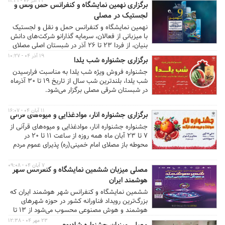
۲۳ آذر ۰۴ - ۱۱:۳۱
برگزاری نهمین نمایشگاه و کنفرانس حمل‌ ونقل و
می‌شود و تمرکز اصلی بر قرآن، عترت و ارتقای فرهنگ
لجستیک در مصلی
دینی است.
نهمین نمایشگاه و کنفرانس حمل و نقل و لجستیک
با میزبانی از فعالان، سرمایه گذارانو شرکت‌های دانش
بنیان، از فردا ۲۳ تا ۲۶ آذر در شبستان اصلی مصلای
امام خمینی(ره) تهران برگزار می‌شود.
۱۹ آذر ۰۴ - ۱۰:۲۷
برگزاری جشنواره شب یلدا
جشنواره فروش ویژه شب یلدا به مناسبت فرارسیدن
شب یلدا، بلندترین شب سال از تاریخ 19 تا ۳۰ آذرماه
در شبستان شرقی مصلی برگزار می‌شود.
۱۱ آبان ۰۴ - ۱۶:۰۷
برگزاری جشنواره انار، موادغذایی و میوه‌های قرآنی
جشنواره جشنواره انار، موادغذایی و میوه‌های قرآنی از
۷ تا ۲۳ آبان ماه همه روزه از ساعت ۱۱ تا ۲۰ در
محوطه باز مصلای امام خمینی(ره) پذیرای عموم مردم
است.
۷ آبان ۰۴ - ۰۹:۰۸
مصلی میزبان ششمین نمایشگاه و کنفرانس شهر
هوشمند ایران
ششمین نمایشگاه و کنفرانس شهر هوشمند ایران که
بزرگ‌ترین رویداد فناورانه کشور در حوزه شهرهای
هوشمند و هوش مصنوعی محسوب می‌شود از ۱۳ تا
۱۵ آبان ماه در مصلای امام خمینی(ره) تهران برگزار
۲۳ مهر ۰۴ - ۱۲:۳۸