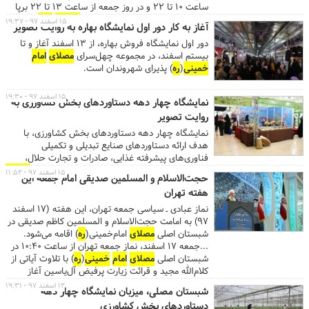
ساعت ۱۰ تا ۲۲ و در روز جمعه از ساعت ۱۳ تا ۲۲ برپا
خواهد بود. به گزارش روابط عمومی
مصلای
امام
۱۵ اسفند ۹۷ - ۱۹:۳۷
آغاز به کار دور اول نمایشگاه بهاره به روایت تصویر
خمینی
(
ره
)، نمایشگاه فروش بهاره امسال با حضور بیش
دور اول نمایشگاه فروش بهاره، از ۱۳ اسفند آغاز و تا
از ۵۵۰ غرفه در ۵ سالن به فضایی به وسعت بیش از
بیستم اسفند، در مجموعه چهل‌سرای
مصلای
امام
۱۰هزار مترمربع و با خدمات و امکاناتی از جمله غرفه ویژه
خمینی
(
ره
) پذیرای شهروندان است.
خدمات بانکی، استقرار دستگاه‌های خودپرداز در هر
سالن، راه‌اندازی شهربازی برای کودکان، برپایی اتاق مادر و
کودک و پارکینگی با ظرفیت پارک ۷هزار خودرو، آماده
۱۵ اسفند ۹۷ - ۱۹:۳۰
نمایشگاه چهار دهه دستاوردهای بخش کشاورزی به
بازدید شهروندان است. ...علاقه‌مندان برای بازدید از
روایت تصویر
نمایشگاه فروش بهاره (حمایت از کالای ایرانی) می‌توانند
به مجموعه چهلسرای
مصلای
امام
خمینی
(
ره
) در خیابان
نمایشگاه چهار دهه دستاوردهای بخش کشاورزی، با
شهید بهشتی نرسیده به خیابان شهید مفتح، مراجعه
هدف ارائه دستاوردهای صنایع تبدیلی و تکمیلی
کنند. ...
فناوری‌های پیشرفته غذایی، صادرات و تجارت حلال،
فعالیت‌های تشکل‌های جهادی، در شبستان اصلی
مصلای
۱۵ اسفند ۹۷ - ۱۱:۵۲
حجت‌الاسلام و المسلمین صدیقی امام جمعه این
امام
خمینی
(
ره
) برگزار شد.
هفته تهران
نماز عبادی ـ سیاسی جمعه تهران، این هفته (۱۷ اسفند
۹۷) به امامت حجت‌الاسلام و المسلمین کاظم صدیقی در
شبستان اصلی
مصلای
امام‌خمینی(
ره
) اقامه می‌شود.
...جمعه ۱۷ اسفند، نماز جمعه تهران از ساعت ۱۰:۴۰ در
شبستان اصلی
مصلای
امام
خمینی
(
ره
) با تلاوت آیاتی از
کلام‌الله مجید و قرائت زیارت پرفیض آل‌یاسین آغاز
می‌شود. ...درهای مصلی از ساعت ۱۰ صبح به روی
۱۲ اسفند ۹۷ - ۱۹:۳۱
شبستان مصلی، میزبان نمایشگاه چهار دهه
نمازگزاران عزیز باز است و حجت‌الاسلام و المسلمین
دستاوردهای بخش کشاورزی
امام