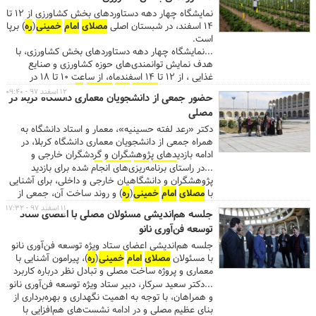
صدیقی،
جمعه موقت تهران، خطبه‌های نماز جمعه
را ۱۵ دقیقه پیش از اذان ظهر شروع می‌کند. گفتنی است
نمایشگاه چهار دهه دستاوردهای بخش کشاورزی از ۱۲ تا
اذان ظهر به افق تهران در روز جمعه ساعت ۱۲:۱۵
۱۴ اسفند، در شبستان اصلی
مصلای
امام
خمینی
(
ره
) برپا
است....
است.
...نمایشگاه چهار دهه دستاوردهای بخش کشاورزی، با
هدف نمایش توانمندی‌های حوزه کشاورزی و صنایع
غذایی ، از ۱۲ تا ۱۴ اسفندماه، از ساعت ۱۰ تا ۱۸ در
شبستان اصلی
مصلای
امام
خمینی
(
ره
) آماده بازدید
۱۲ اسفند ۹۷ - ۰۹:۴۰
حضور جمعی از دانشجویان معماری دانشگاه کربلا در
علاقه‌مندان است. به گزارش روابط عمومی
مصلای
امام
مصلی
خمینی
(
ره
) ، ارائه دستاوردهای صنایع تبدیلی و تکمیلی
فناوری‌های پیشرفته غذایی، صادرات و تجارت حلال،
دکتر «رعد لفته حسینیه»، معمار و استاد دانشگاه به
فعالیت‌های تشکل‌های جهادی از دیگر برنامه های این
همراه جمعی از دانشجویان معماری دانشگاه کربلا، در
نمایشگاه است. ...
ادامه بازدیدهای پژوهشگران و گردشگران خارجی و
داخلی، از
مصلای
امام
خمینی
(
ره
) بازدید کرد.
...در راستای برنامه‌ریزی‌های انجام شده برای بازدید
پژوهشگران و دانشگاهیان خارجی و داخلی، برای آشنایی
با
مصلای
امام
خمینی
(
ره
) و روند ساخت آن، جمعی از
محققان و دانشجویان معماری دانشگاه کربلا، مهمان
۱۱ اسفند ۹۷ - ۱۷:۳۲
جلسه هم‌اندیشی مسئولان مصلی با اعضای ستاد
مصلی بودند. به گزارش روابط عمومی
مصلای
امام
توسعه فن‌آوری نانو
خمینی
(
ره
)، در این بازدید که به دعوت مدیریت مصلی
انجام شد، ۱۲ نفر از پژوهشگر و دانشجوی معماری به
جلسه هم‌اندیشی اعضای ستاد ویژه توسعه فن‌آوری نانو
راهنمایی دکتر «رعد لفته حسینیه»، به صورت ویژه از
با مسئولان
مصلای
امام
خمینی
(
ره
)، پیرامون آشنایی با
گنبدخانه مسجد جامع و شبستان اصلی مصلی بازدید
معماری و پروژه ساخت مصلی و تبادل نظر درباره کاربرد
کردند. ...
فن‌آوری نانو در این مجموعه، برگزار شد.
...دکتر سعید سرکار، دبیر ستاد ویژه توسعه فن‌آوری نانو
و همراهان، با توجه به اهمیت نگهداری و بهره‌برداری از
بنای عظیم مصلی و در ادامه نشست‌های هم‌افزایی با