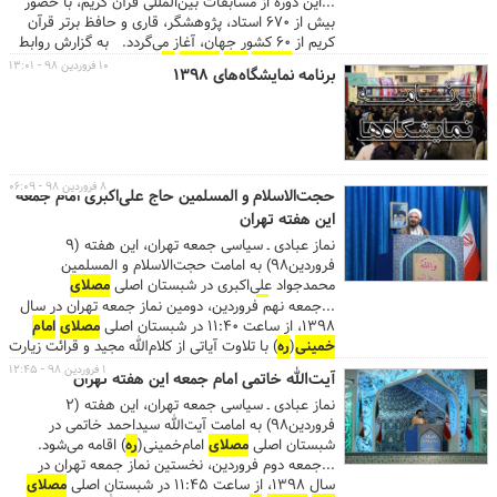
...این دوره از مسابقات بین‌المللی قرآن کریم، با حضور
بیش از ۶۷۰ استاد، پژوهشگر، قاری و حافظ برتر قرآن
کریم از ۶۰ کشور جهان، آغاز می‌گردد. به گزارش روابط
عمومی
مصلای
امام
خمینی
(
ره
)، مراسم افتتاحیه مرحله
۱۰ فروردین ۹۸ - ۱۳:۰۱
برنامه نمایشگاه‌های ۱۳۹۸
نهایی سی و ششمین دوره مسابقات قرآن کریم،
چهارشنبه ۲۱فروردین ماه (مصادف با چهارم شعبان) از
ساعت ۱۶، در شبستان اصلی مصلی برگزار می‌شود.
...مرحله نهایی این مسابقات در بخش برادران، روشندلان
و دانش آموزان در
مصلای
امام
خمینی
(
ره
) برگزار می‌شود.
مسابقات طلاب علوم دینی جهان اسلام در قم و محل
۸ فروردین ۹۸ - ۰۶:۰۹
حجت‌الاسلام و المسلمین حاج علی‌اکبری امام جمعه
برگزاری مسابقات بانوان در هتل هما است. ...
این هفته تهران
نماز عبادی ـ سیاسی جمعه تهران، این هفته (۹
فروردین۹۸) به امامت حجت‌الاسلام و المسلمین
محمدجواد علی‌اکبری در شبستان اصلی
مصلای
امام‌خمینی(
ره
) اقامه می‌شود.
...جمعه نهم فروردین، دومین نماز جمعه تهران در سال
۱۳۹۸، از ساعت ۱۱:۴۰ در شبستان اصلی
مصلای
امام
خمینی
(
ره
) با تلاوت آیاتی از کلام‌الله مجید و قرائت زیارت
پرفیض آل‌یاسین آغاز می‌شود. ...درهای مصلی از ساعت
۱ فروردین ۹۸ - ۱۲:۴۵
آیت‌الله خاتمی امام جمعه این هفته تهران
۱۱ صبح به روی نمازگزاران عزیز باز است و حجت‌الاسلام و
نماز عبادی ـ سیاسی جمعه تهران، این هفته (۲
المسلمین حاج علی‌اکبری،
امام
جمعه موقت تهران،
فروردین۹۸) به امامت آیت‌الله سیداحمد خاتمی در
خطبه‌های نماز جمعه را ۱۵ دقیقه پیش از اذان ظهر
شبستان اصلی
مصلای
امام‌خمینی(
ره
) اقامه می‌شود.
شروع می‌کند. گفتنی است اذان ظهر به افق تهران در روز
...جمعه دوم فروردین، نخستین نماز جمعه تهران در
جمعه ساعت ۱۳:۰۹ است....
سال ۱۳۹۸، از ساعت ۱۱:۴۵ در شبستان اصلی
مصلای