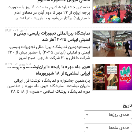
مصلی میزبان جشنواره شادبوم
می‌شود.
نخستین جشنواره شادبوم به مدت ۱۱ روز با محوریت
پرچم ایران از ۲۲ مهر تا دوم آبان در مصلای امام
خمینی(ره) برگزار می‌شود و با بازی‌ها، غرفه‌های
فرهنگی، اجرای سرودها و عرضه‌ محصولات ویژه‌ی
کودک و نوجوان، حال و هوایی شاد و ملی به شهر
۲۱ مهر ۰۴ - ۱۴:۱۳
نمایشگاه بین‌المللی تجهیزات پلیسی، ایمنی و
می‌بخشد.
امنیتی ایپاس ۲۰۲۵ آغاز شد
بیست‌ودومین نمایشگاه بین‌المللی تجهیزات پلیسی،
ایمنی و امنیتی (ایپاس ۲۰۲۵) با حضور بیش از ۲۳۰
شرکت داخلی و ۲۱ شرکت خارجی، صبح امروز
(دوشنبه ۲۱ مهر) در مصلای امام خمینی (ره) تهران
۱۱ شهریور ۰۴ - ۱۱:۴۹
«بوی ماه مهر» با رایحه «ایران‌نوشت» و «پوشاک
آغاز به کار کرد.
ایرانی اسلامی» از ۱۸ شهریورماه
یازدهمین جشنواره و نمایشگاه نوشت‌افزار ایرانی
«ایران نوشت»، نمایشگاه «بوی ماه مهر» و هفتمین
دوره نمایشگاه پوشاک اسلامی «هدی» از ۱۸ تا ۲۸
شهریورماه در مصلای امام خمینی(ره) به‌صورت
همزمان برگزار می‌شود. این رویداد بزرگ با هدف
تاریخ
تسهیل خرید و ارائه کالاهای متنوع و با کیفیت برای
دانش‌آموزان و خانواده‌ها برپا خواهد شد.
همه‌ی روزها
همه‌ی ماه‌ها