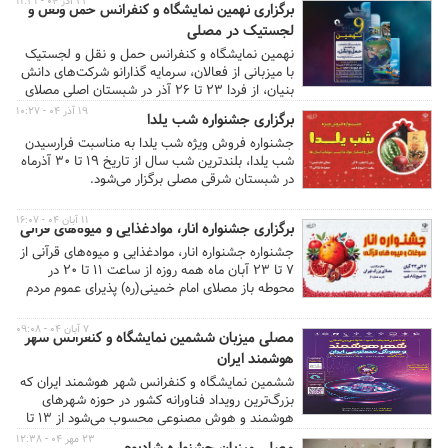
۲۳ آذر ۰۴ - ۱۱:۳۱
برگزاری نهمین نمایشگاه و کنفرانس حمل‌ ونقل و
می‌شود و تمرکز اصلی بر قرآن، عترت و ارتقای فرهنگ
لجستیک در مصلی
دینی است.
نهمین نمایشگاه و کنفرانس حمل و نقل و لجستیک
با میزبانی از فعالان، سرمایه گذارانو شرکت‌های دانش
بنیان، از فردا ۲۳ تا ۲۶ آذر در شبستان اصلی مصلای
امام خمینی(ره) تهران برگزار می‌شود.
۱۹ آذر ۰۴ - ۱۰:۲۷
برگزاری جشنواره شب یلدا
جشنواره فروش ویژه شب یلدا به مناسبت فرارسیدن
شب یلدا، بلندترین شب سال از تاریخ 19 تا ۳۰ آذرماه
در شبستان شرقی مصلی برگزار می‌شود.
۱۱ آبان ۰۴ - ۱۶:۰۷
برگزاری جشنواره انار، موادغذایی و میوه‌های قرآنی
جشنواره جشنواره انار، موادغذایی و میوه‌های قرآنی از
۷ تا ۲۳ آبان ماه همه روزه از ساعت ۱۱ تا ۲۰ در
محوطه باز مصلای امام خمینی(ره) پذیرای عموم مردم
است.
۷ آبان ۰۴ - ۰۹:۰۸
مصلی میزبان ششمین نمایشگاه و کنفرانس شهر
هوشمند ایران
ششمین نمایشگاه و کنفرانس شهر هوشمند ایران که
بزرگ‌ترین رویداد فناورانه کشور در حوزه شهرهای
هوشمند و هوش مصنوعی محسوب می‌شود از ۱۳ تا
۱۵ آبان ماه در مصلای امام خمینی(ره) تهران برگزار
۲۳ مهر ۰۴ - ۱۲:۳۸